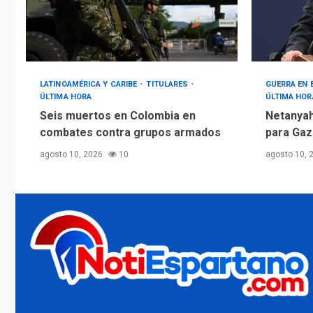
LATINOAMÉRICA Y CARIBE
TITULARES
GUERRA EN
ÚLTIMA HORA
ÚLTIMA HOR
Seis muertos en Colombia en
Netanyah
combates contra grupos armados
para Gaz
agosto 10, 2026
10
agosto 10, 