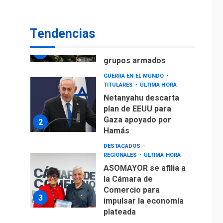
LATINOAMÉRICA Y CARIBE
TITULARES
ÚLTIMA HORA
Seis muertos en
Tendencias
Colombia en
combates contra
1
grupos armados
GUERRA EN EL MUNDO
TITULARES
ÚLTIMA HORA
Netanyahu descarta
plan de EEUU para
Gaza apoyado por
2
Hamás
DESTACADOS
REGIONALES
ÚLTIMA HORA
ASOMAYOR se afilia a
la Cámara de
Comercio para
3
impulsar la economía
plateada