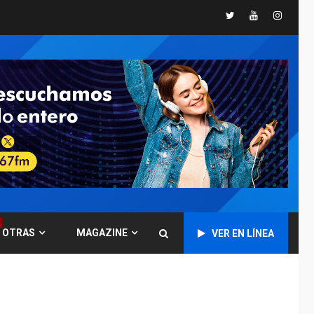
desalinizar agua en
Twitter
Youtube
Instagr
Margarita
REGIONALES
ÚLTIMA HORA
Gobernadora llevó
tanques de
almacenamiento de
agua a Corazón de Mi
5
Patria
REGIONALES
ÚLTIMA HORA
Alcaldía de Maneiro
sigue atendiendo
falta de agua con plan
6
de contingencia
OTRAS
MAGAZINE
VER EN LÍNEA
OPINIÓN
ÚLTIMA HORA
Pesadilla hídrica, por
Manuel Avila
7