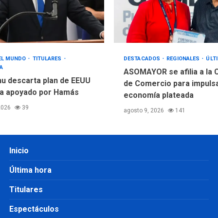
 EL MUNDO
TITULARES
DESTACADOS
REGIONALES
ÚLT
A
ASOMAYOR se afilia a la
u descarta plan de EEUU
de Comercio para impulsa
a apoyado por Hamás
economía plateada
2026
39
agosto 9, 2026
141
Inicio
Última hora
Titulares
Espectáculos