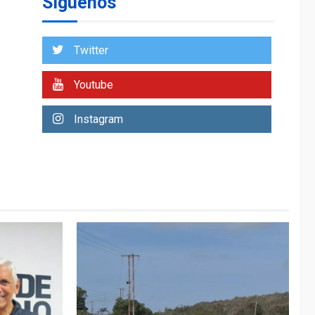
Síguenos
OPINIÓN
ÚLTIMA HORA
Pesadilla hídrica, por
Twitter
Manuel Avila
7
Youtube
LATINOAMÉRICA Y CARIBE
TITULARES
ÚLTIMA HORA
Instagram
Seis muertos en
Colombia en
combates contra
1
grupos armados
GUERRA EN EL MUNDO
TITULARES
ÚLTIMA HORA
Netanyahu descarta
plan de EEUU para
Gaza apoyado por
2
Hamás
DESTACADOS
REGIONALES
ÚLTIMA HORA