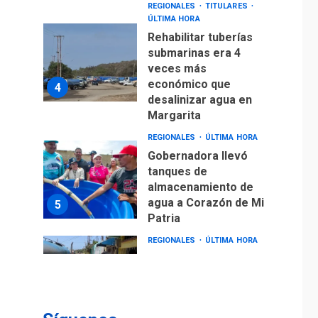
REGIONALES
TITULARES
ÚLTIMA HORA
Rehabilitar tuberías
submarinas era 4
veces más
económico que
4
desalinizar agua en
Margarita
REGIONALES
ÚLTIMA HORA
Gobernadora llevó
tanques de
almacenamiento de
agua a Corazón de Mi
5
Patria
REGIONALES
ÚLTIMA HORA
Alcaldía de Maneiro
sigue atendiendo
falta de agua con plan
6
de contingencia