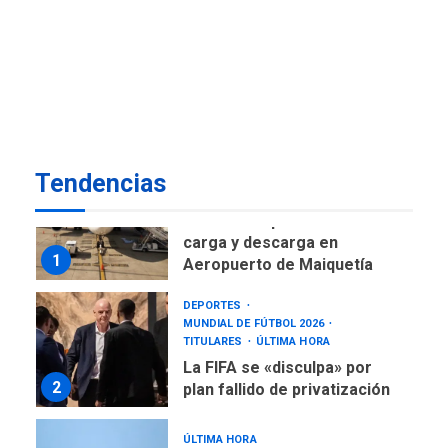
DESTACADOS
NACIONALES
ÚLTIMA HORA
Gobierno nacional y
regional nos respaldaron
desde el primer momento
7
tras terremotos del 24J
asegura Gustavo Duque
Tendencias
NACIONALES
TITULARES
ÚLTIMA HORA
Reanudan operaciones de
carga y descarga en
1
Aeropuerto de Maiquetía
DEPORTES
MUNDIAL DE FÚTBOL 2026
TITULARES
ÚLTIMA HORA
La FIFA se «disculpa» por
2
plan fallido de privatización
ÚLTIMA HORA