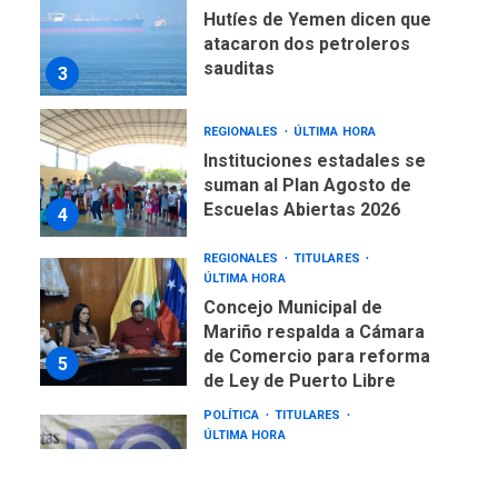
Hutíes de Yemen dicen que
atacaron dos petroleros
sauditas
3
REGIONALES
ÚLTIMA HORA
Instituciones estadales se
suman al Plan Agosto de
Escuelas Abiertas 2026
4
REGIONALES
TITULARES
ÚLTIMA HORA
Concejo Municipal de
Mariño respalda a Cámara
de Comercio para reforma
5
de Ley de Puerto Libre
POLÍTICA
TITULARES
ÚLTIMA HORA
CNP plantea incluir Libertad
de Expresión en agenda de