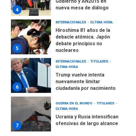
Gobierno y AN2015 en
nueva mesa de diálogo
4
INTERNACIONALES
ÚLTIMA HORA
Hiroshima 81 años de la
debacle atómica. Japón
debate principios no
5
nucleares
INTERNACIONALES
TITULARES
ÚLTIMA HORA
Trump vuelve intenta
nuevamente limitar
6
ciudadanía por nacimiento
GUERRA EN EL MUNDO
TITULARES
ÚLTIMA HORA
Ucrania y Rusia intensifican
ofensivas de largo alcance
7