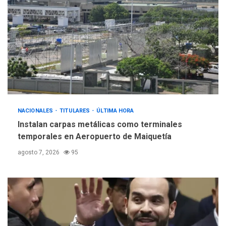
Gobierno y AN2015 en
nueva mesa de diálogo
4
INTERNACIONALES
ÚLTIMA HORA
Hiroshima 81 años de la
debacle atómica. Japón
debate principios no
5
nucleares
NACIONALES
TITULARES
ÚLTIMA HORA
Instalan carpas metálicas como terminales
temporales en Aeropuerto de Maiquetía
agosto 7, 2026
95