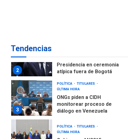
ÚLTIMA HORA
Instalan carpas metálicas
como terminales
temporales en Aeropuerto
1
de Maiquetía
LATINOAMÉRICA Y CARIBE
Tendencias
TITULARES
ÚLTIMA HORA
De la Espriella asumirá
Presidencia en ceremonia
2
atípica fuera de Bogotá
POLÍTICA
TITULARES
ÚLTIMA HORA
ONGs piden a CIDH
monitorear proceso de
3
diálogo en Venezuela
POLÍTICA
TITULARES
ÚLTIMA HORA