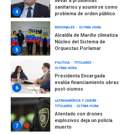
llevar a problemas
sanitarios y asumirse como
4
problema de orden público
REGIONALES
ÚLTIMA HORA
Alcaldía de Mariño climatiza
Núcleo del Sistema de
Orquestas Porlamar
5
POLÍTICA
TITULARES
ÚLTIMA HORA
Presidenta Encargada
evalúa financiamiento obras
6
post-sismos
LATINOAMÉRICA Y CARIBE
TITULARES
ÚLTIMA HORA
Atentado con drones
explosivos deja un policía
7
muerto