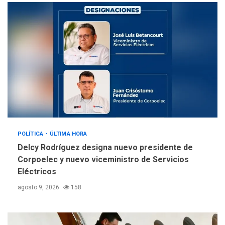
llevar a problemas
sanitarios y asumirse como
4
problema de orden público
REGIONALES
ÚLTIMA HORA
Alcaldía de Mariño climatiza
Núcleo del Sistema de
Orquestas Porlamar
5
POLÍTICA
ÚLTIMA HORA
Delcy Rodríguez designa nuevo presidente de
Corpoelec y nuevo viceministro de Servicios
Eléctricos
agosto 9, 2026
158