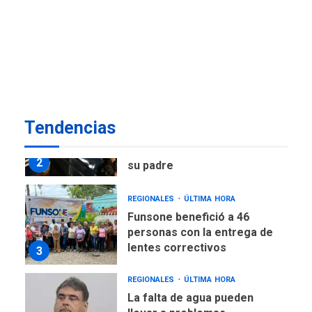
POLÍTICA
ÚLTIMA HORA
Delcy Rodríguez designa
nuevo presidente de
Corpoelec y nuevo
viceministro de Servicios
1
Eléctricos
DEPORTES
TITULARES
ÚLTIMA HORA
Tendencias
Lionel Messi llega a
Argentina para despedir a
2
su padre
REGIONALES
ÚLTIMA HORA
Funsone benefició a 46
personas con la entrega de
lentes correctivos
3
REGIONALES
ÚLTIMA HORA
La falta de agua pueden