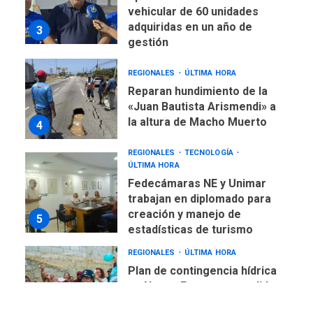
vehicular de 60 unidades
adquiridas en un año de
3
gestión
REGIONALES
ÚLTIMA HORA
Reparan hundimiento de la
«Juan Bautista Arismendi» a
la altura de Macho Muerto
4
REGIONALES
TECNOLOGÍA
ÚLTIMA HORA
Fedecámaras NE y Unimar
trabajan en diplomado para
creación y manejo de
5
estadísticas de turismo
REGIONALES
ÚLTIMA HORA
Plan de contingencia hídrica
en Nueva Esparta consolida
avances en territorio
6