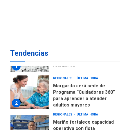
ECONOMÍA
TITULARES
ÚLTIMA HORA
Venezuela requiere
US$183.000 millones para
7
alcanzar 3 millones de bdp
REGIONALES
ÚLTIMA HORA
Tendencias
Libro de Guadalupe Burelli
eleva sus velas en
Margarita
1
REGIONALES
ÚLTIMA HORA
Margarita será sede de
Programa “Cuidadores 360”
para aprender a atender
2
adultos mayores
REGIONALES
ÚLTIMA HORA
Mariño fortalece capacidad
operativa con flota