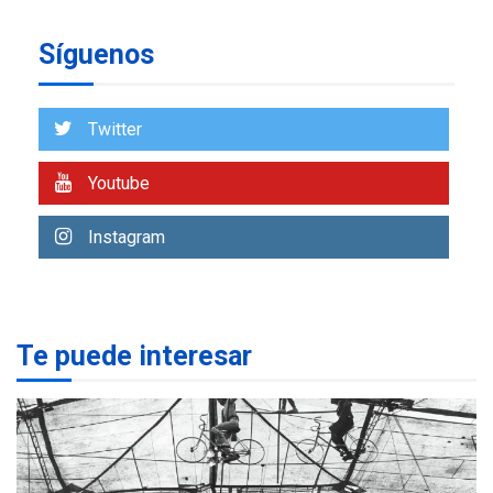
insular
Síguenos
ECONOMÍA
TITULARES
ÚLTIMA HORA
Venezuela requiere
US$183.000 millones para
Twitter
7
alcanzar 3 millones de bdp
Youtube
REGIONALES
ÚLTIMA HORA
Libro de Guadalupe Burelli
Instagram
eleva sus velas en
Margarita
1
REGIONALES
ÚLTIMA HORA
Te puede interesar
Margarita será sede de
Programa “Cuidadores 360”
para aprender a atender
2
adultos mayores
REGIONALES
ÚLTIMA HORA
Mariño fortalece capacidad