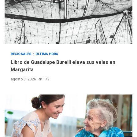
operativa con flota
vehicular de 60 unidades
adquiridas en un año de
3
gestión
REGIONALES
ÚLTIMA HORA
Reparan hundimiento de la
«Juan Bautista Arismendi» a
REGIONALES
ÚLTIMA HORA
la altura de Macho Muerto
Libro de Guadalupe Burelli eleva sus velas en
4
Margarita
REGIONALES
TECNOLOGÍA
agosto 8, 2026
179
ÚLTIMA HORA
Fedecámaras NE y Unimar
trabajan en diplomado para
creación y manejo de
5
estadísticas de turismo