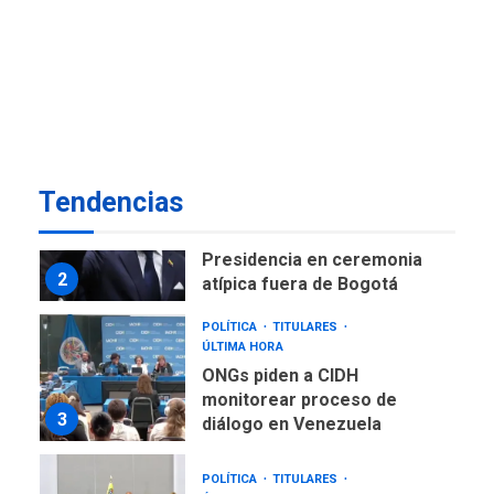
NACIONALES
TITULARES
ÚLTIMA HORA
Instalan carpas metálicas
como terminales
temporales en Aeropuerto
1
de Maiquetía
LATINOAMÉRICA Y CARIBE
Tendencias
TITULARES
ÚLTIMA HORA
De la Espriella asumirá
Presidencia en ceremonia
2
atípica fuera de Bogotá
POLÍTICA
TITULARES
ÚLTIMA HORA
ONGs piden a CIDH
monitorear proceso de
3
diálogo en Venezuela
POLÍTICA
TITULARES