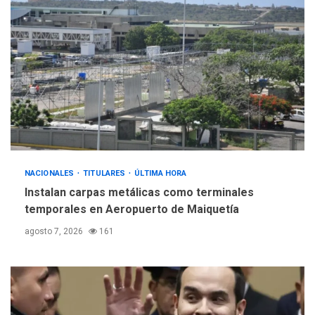
ÚLTIMA HORA
Gobierno y AN2015 en
nueva mesa de diálogo
4
INTERNACIONALES
ÚLTIMA HORA
Hiroshima 81 años de la
debacle atómica. Japón
debate principios no
5
nucleares
NACIONALES
TITULARES
ÚLTIMA HORA
Instalan carpas metálicas como terminales
temporales en Aeropuerto de Maiquetía
agosto 7, 2026
161