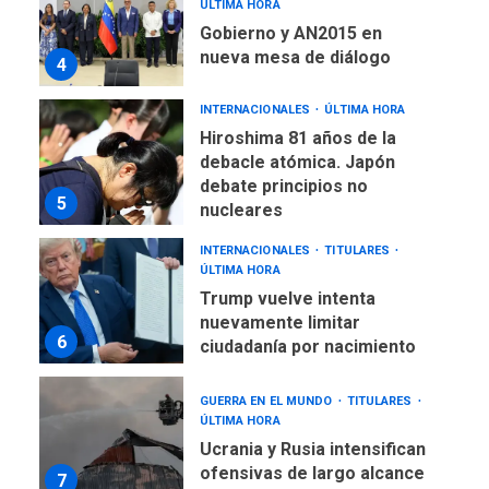
ÚLTIMA HORA
Gobierno y AN2015 en
nueva mesa de diálogo
4
INTERNACIONALES
ÚLTIMA HORA
Hiroshima 81 años de la
debacle atómica. Japón
debate principios no
5
nucleares
INTERNACIONALES
TITULARES
ÚLTIMA HORA
Trump vuelve intenta
nuevamente limitar
6
ciudadanía por nacimiento
GUERRA EN EL MUNDO
TITULARES
ÚLTIMA HORA
Ucrania y Rusia intensifican
ofensivas de largo alcance
7