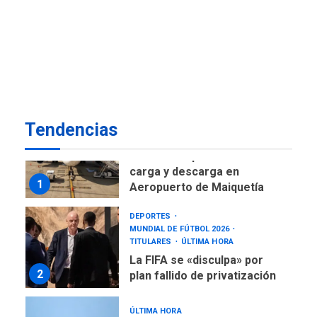
DESTACADOS
NACIONALES
ÚLTIMA HORA
Gobierno nacional y
regional nos respaldaron
desde el primer momento
7
tras terremotos del 24J
asegura Gustavo Duque
Tendencias
NACIONALES
TITULARES
ÚLTIMA HORA
Reanudan operaciones de
carga y descarga en
1
Aeropuerto de Maiquetía
DEPORTES
MUNDIAL DE FÚTBOL 2026
TITULARES
ÚLTIMA HORA
La FIFA se «disculpa» por
2
plan fallido de privatización
ÚLTIMA HORA