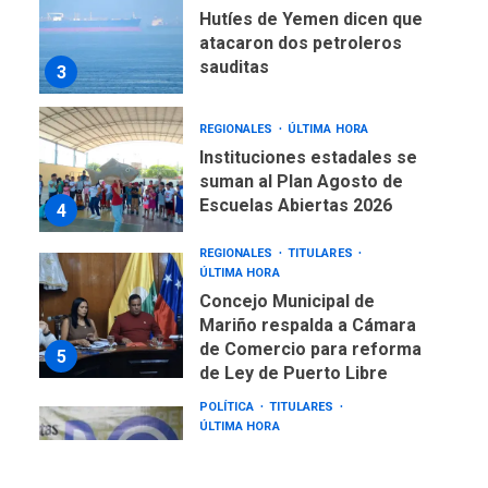
Hutíes de Yemen dicen que
atacaron dos petroleros
sauditas
3
REGIONALES
ÚLTIMA HORA
Instituciones estadales se
suman al Plan Agosto de
Escuelas Abiertas 2026
4
REGIONALES
TITULARES
ÚLTIMA HORA
Concejo Municipal de
Mariño respalda a Cámara
de Comercio para reforma
5
de Ley de Puerto Libre
POLÍTICA
TITULARES
ÚLTIMA HORA
CNP plantea incluir Libertad
de Expresión en agenda de