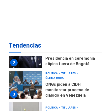
NACIONALES
TITULARES
ÚLTIMA HORA
Instalan carpas metálicas
como terminales
temporales en Aeropuerto
1
de Maiquetía
LATINOAMÉRICA Y CARIBE
Tendencias
TITULARES
ÚLTIMA HORA
De la Espriella asumirá
Presidencia en ceremonia
2
atípica fuera de Bogotá
POLÍTICA
TITULARES
ÚLTIMA HORA
ONGs piden a CIDH
monitorear proceso de
3
diálogo en Venezuela
POLÍTICA
TITULARES