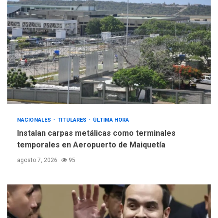
ÚLTIMA HORA
Gobierno y AN2015 en
nueva mesa de diálogo
4
INTERNACIONALES
ÚLTIMA HORA
Hiroshima 81 años de la
debacle atómica. Japón
debate principios no
5
nucleares
NACIONALES
TITULARES
ÚLTIMA HORA
Instalan carpas metálicas como terminales
temporales en Aeropuerto de Maiquetía
agosto 7, 2026
95