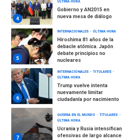
ÚLTIMA HORA
Gobierno y AN2015 en
nueva mesa de diálogo
4
INTERNACIONALES
ÚLTIMA HORA
Hiroshima 81 años de la
debacle atómica. Japón
debate principios no
5
nucleares
INTERNACIONALES
TITULARES
ÚLTIMA HORA
Trump vuelve intenta
nuevamente limitar
6
ciudadanía por nacimiento
GUERRA EN EL MUNDO
TITULARES
ÚLTIMA HORA
Ucrania y Rusia intensifican
ofensivas de largo alcance
7