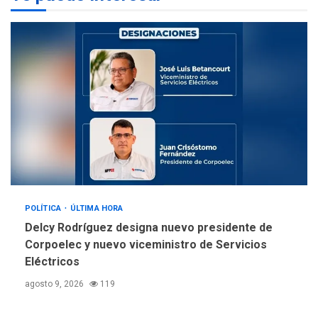
La falta de agua pueden
llevar a problemas
sanitarios y asumirse como
4
problema de orden público
REGIONALES
ÚLTIMA HORA
Alcaldía de Mariño climatiza
Núcleo del Sistema de
Orquestas Porlamar
5
POLÍTICA
ÚLTIMA HORA
Delcy Rodríguez designa nuevo presidente de
Corpoelec y nuevo viceministro de Servicios
Eléctricos
agosto 9, 2026
119