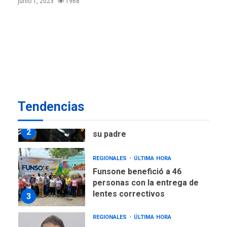
junio 1, 2023
1968
POLÍTICA
ÚLTIMA HORA
Delcy Rodríguez designa
nuevo presidente de
Corpoelec y nuevo
viceministro de Servicios
1
Eléctricos
DEPORTES
TITULARES
ÚLTIMA HORA
Tendencias
Lionel Messi llega a
Argentina para despedir a
2
su padre
REGIONALES
ÚLTIMA HORA
Funsone benefició a 46
personas con la entrega de
lentes correctivos
3
REGIONALES
ÚLTIMA HORA