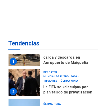
DESTACADOS
NACIONALES
ÚLTIMA HORA
Gobierno nacional y
regional nos respaldaron
desde el primer momento
7
tras terremotos del 24J
asegura Gustavo Duque
Tendencias
NACIONALES
TITULARES
ÚLTIMA HORA
Reanudan operaciones de
carga y descarga en
1
Aeropuerto de Maiquetía
DEPORTES
MUNDIAL DE FÚTBOL 2026
TITULARES
ÚLTIMA HORA
La FIFA se «disculpa» por
2
plan fallido de privatización
ÚLTIMA HORA