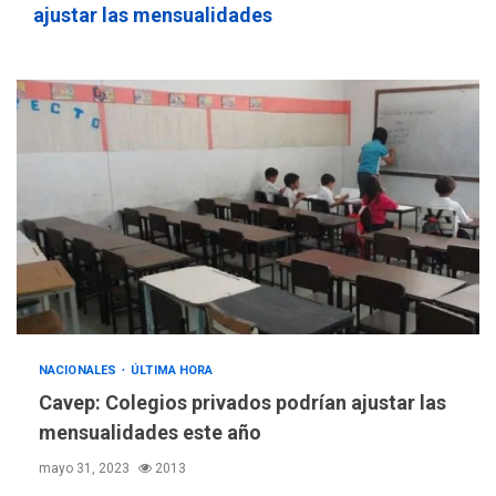
sauditas
3
ajustar las mensualidades
REGIONALES
ÚLTIMA HORA
Instituciones estadales se
suman al Plan Agosto de
Escuelas Abiertas 2026
4
REGIONALES
TITULARES
ÚLTIMA HORA
Concejo Municipal de
Mariño respalda a Cámara
de Comercio para reforma
5
de Ley de Puerto Libre
POLÍTICA
TITULARES
NACIONALES
ÚLTIMA HORA
ÚLTIMA HORA
CNP plantea incluir Libertad
Cavep: Colegios privados podrían ajustar las
de Expresión en agenda de
mensualidades este año
negociación con comisión
6
mayo 31, 2023
2013
de AN 2015