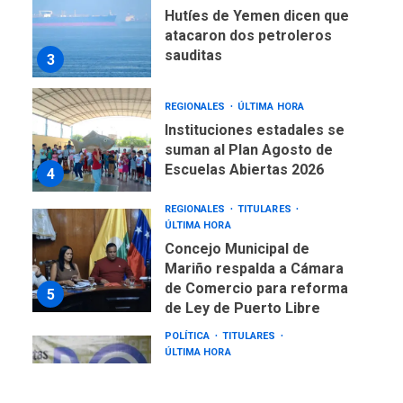
Hutíes de Yemen dicen que
atacaron dos petroleros
sauditas
3
REGIONALES
ÚLTIMA HORA
Instituciones estadales se
suman al Plan Agosto de
Escuelas Abiertas 2026
4
REGIONALES
TITULARES
ÚLTIMA HORA
Concejo Municipal de
Mariño respalda a Cámara
de Comercio para reforma
5
de Ley de Puerto Libre
POLÍTICA
TITULARES
ÚLTIMA HORA
CNP plantea incluir Libertad
de Expresión en agenda de