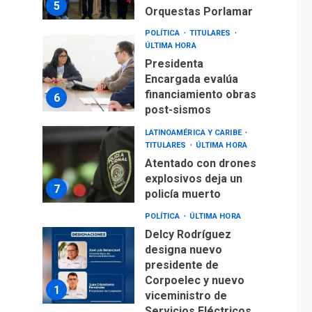
5
Orquestas Porlamar
POLÍTICA
TITULARES
ÚLTIMA HORA
Presidenta
Encargada evalúa
financiamiento obras
6
post-sismos
LATINOAMÉRICA Y CARIBE
TITULARES
ÚLTIMA HORA
Atentado con drones
explosivos deja un
7
policía muerto
POLÍTICA
ÚLTIMA HORA
Delcy Rodríguez
designa nuevo
presidente de
Corpoelec y nuevo
1
viceministro de
Servicios Eléctricos