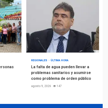
Alcaldía de Mariño
climatiza Núcleo del
Sistema de
5
Orquestas Porlamar
REGIONALES
ÚLTIMA HORA
personas
La falta de agua pueden llevar a
problemas sanitarios y asumirse
como problema de orden público
agosto 9, 2026
147