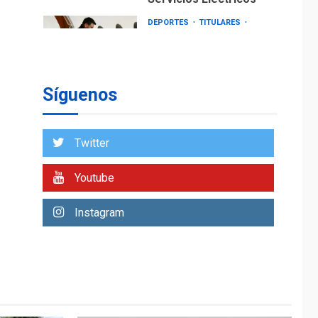
DEPORTES
TITULARES
ÚLTIMA HORA
Lionel Messi llega a
Argentina para
2
despedir a su padre
Síguenos
REGIONALES
ÚLTIMA HORA
Funsone benefició a
46 personas con la
Twitter
entrega de lentes
3
correctivos
Youtube
REGIONALES
ÚLTIMA HORA
Instagram
La falta de agua
pueden llevar a
problemas sanitarios
y asumirse como
4
problema de orden
público
REGIONALES
ÚLTIMA HORA