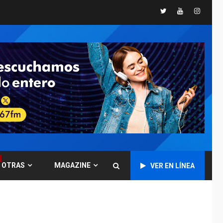
Presidenta
Twitter
Youtube
Instagr
Encargada evalúa
financiamiento obras
6
post-sismos
LATINOAMÉRICA Y CARIBE
TITULARES
ÚLTIMA HORA
Atentado con drones
explosivos deja un
7
policía muerto
POLÍTICA
ÚLTIMA HORA
Delcy Rodríguez
designa nuevo
presidente de
OTRAS
MAGAZINE
Corpoelec y nuevo
VER EN LÍNEA
1
viceministro de
Servicios Eléctricos
DEPORTES
TITULARES
ÚLTIMA HORA