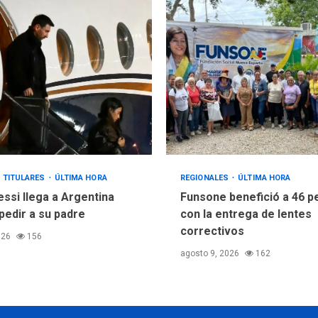
TITULARES
ÚLTIMA HORA
REGIONALES
ÚLTIMA HORA
essi llega a Argentina
Funsone benefició a 46 
pedir a su padre
con la entrega de lentes
correctivos
026
156
agosto 9, 2026
162