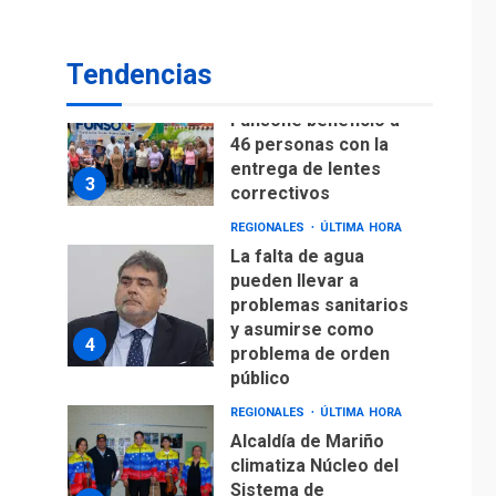
Lionel Messi llega a
Argentina para
2
despedir a su padre
Tendencias
REGIONALES
ÚLTIMA HORA
Funsone benefició a
46 personas con la
entrega de lentes
3
correctivos
REGIONALES
ÚLTIMA HORA
La falta de agua
pueden llevar a
problemas sanitarios
y asumirse como
4
problema de orden
público
REGIONALES
ÚLTIMA HORA
Alcaldía de Mariño
climatiza Núcleo del
Sistema de