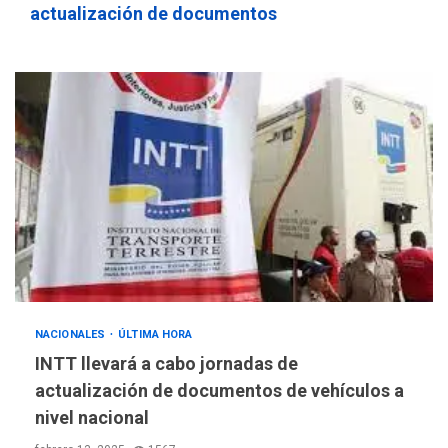
actualización de documentos
Presidencia en ceremonia
3
atípica fuera de Bogotá
POLÍTICA
TITULARES
ÚLTIMA HORA
ONGs piden a CIDH
monitorear proceso de
4
diálogo en Venezuela
POLÍTICA
TITULARES
ÚLTIMA HORA
Gobierno y AN2015 en
nueva mesa de diálogo
5
INTERNACIONALES
ÚLTIMA HORA
NACIONALES
ÚLTIMA HORA
Hiroshima 81 años de la
INTT llevará a cabo jornadas de
debacle atómica. Japón
actualización de documentos de vehículos a
debate principios no
nivel nacional
6
nucleares