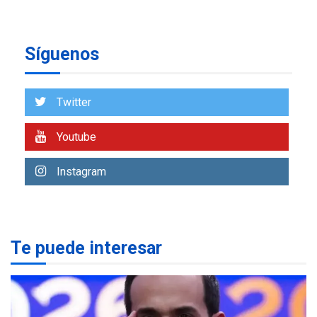
INTERNACIONALES
TITULARES
ÚLTIMA HORA
Trump vuelve intenta
Síguenos
nuevamente limitar
7
ciudadanía por nacimiento
Twitter
LATINOAMÉRICA Y CARIBE
TITULARES
ÚLTIMA HORA
De la Espriella jura como
Youtube
nuevo presidente de
1
Colombia
Instagram
NACIONALES
TITULARES
ÚLTIMA HORA
Instalan carpas metálicas
como terminales
Te puede interesar
temporales en Aeropuerto
2
de Maiquetía
LATINOAMÉRICA Y CARIBE
TITULARES
ÚLTIMA HORA