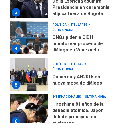
De la Espriella asumirá
Presidencia en ceremonia
3
atípica fuera de Bogotá
POLÍTICA
TITULARES
ÚLTIMA HORA
ONGs piden a CIDH
monitorear proceso de
4
diálogo en Venezuela
POLÍTICA
TITULARES
ÚLTIMA HORA
Gobierno y AN2015 en
nueva mesa de diálogo
5
INTERNACIONALES
ÚLTIMA HORA
Hiroshima 81 años de la
debacle atómica. Japón
debate principios no
6
nucleares