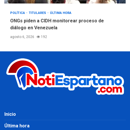
POLÍTICA
TITULARES
ÚLTIMA HORA
ONGs piden a CIDH monitorear proceso de
diálogo en Venezuela
agosto 6, 2026
192
Inicio
Última hora