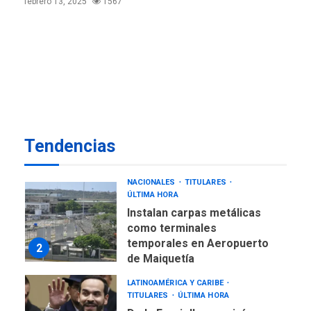
febrero 13, 2025
1567
INTERNACIONALES
TITULARES
ÚLTIMA HORA
Trump vuelve intenta
nuevamente limitar
7
ciudadanía por nacimiento
LATINOAMÉRICA Y CARIBE
TITULARES
ÚLTIMA HORA
De la Espriella jura como
Tendencias
nuevo presidente de
1
Colombia
NACIONALES
TITULARES
ÚLTIMA HORA
Instalan carpas metálicas
como terminales
temporales en Aeropuerto
2
de Maiquetía
LATINOAMÉRICA Y CARIBE
TITULARES
ÚLTIMA HORA