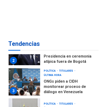
NACIONALES
TITULARES
ÚLTIMA HORA
Instalan carpas metálicas
como terminales
temporales en Aeropuerto
1
de Maiquetía
LATINOAMÉRICA Y CARIBE
Tendencias
TITULARES
ÚLTIMA HORA
De la Espriella asumirá
Presidencia en ceremonia
2
atípica fuera de Bogotá
POLÍTICA
TITULARES
ÚLTIMA HORA
ONGs piden a CIDH
monitorear proceso de
3
diálogo en Venezuela
POLÍTICA
TITULARES