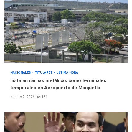
ÚLTIMA HORA
Gobierno y AN2015 en
nueva mesa de diálogo
4
INTERNACIONALES
ÚLTIMA HORA
Hiroshima 81 años de la
debacle atómica. Japón
debate principios no
5
nucleares
NACIONALES
TITULARES
ÚLTIMA HORA
Instalan carpas metálicas como terminales
temporales en Aeropuerto de Maiquetía
agosto 7, 2026
161