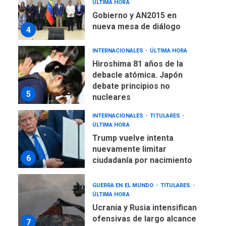
ÚLTIMA HORA
Gobierno y AN2015 en
nueva mesa de diálogo
4
INTERNACIONALES
ÚLTIMA HORA
Hiroshima 81 años de la
debacle atómica. Japón
debate principios no
5
nucleares
INTERNACIONALES
TITULARES
ÚLTIMA HORA
Trump vuelve intenta
nuevamente limitar
6
ciudadanía por nacimiento
GUERRA EN EL MUNDO
TITULARES
ÚLTIMA HORA
Ucrania y Rusia intensifican
ofensivas de largo alcance
7