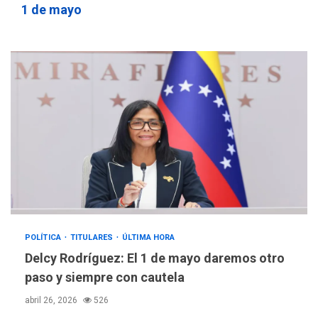
1 de mayo
sanitarios y asumirse como
4
problema de orden público
REGIONALES
ÚLTIMA HORA
Alcaldía de Mariño climatiza
Núcleo del Sistema de
Orquestas Porlamar
5
POLÍTICA
TITULARES
ÚLTIMA HORA
Presidenta Encargada
evalúa financiamiento obras
6
post-sismos
LATINOAMÉRICA Y CARIBE
POLÍTICA
TITULARES
ÚLTIMA HORA
TITULARES
ÚLTIMA HORA
Delcy Rodríguez: El 1 de mayo daremos otro
Atentado con drones
paso y siempre con cautela
explosivos deja un policía
7
muerto
abril 26, 2026
526