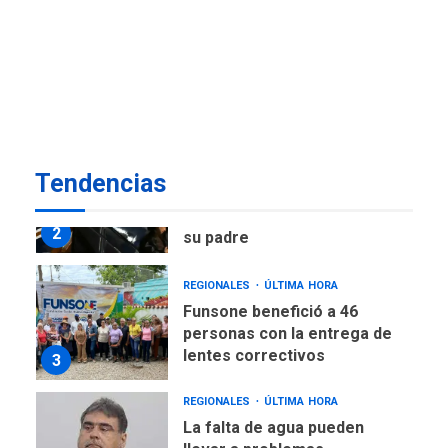
POLÍTICA
ÚLTIMA HORA
Delcy Rodríguez designa
nuevo presidente de
Corpoelec y nuevo
viceministro de Servicios
1
Eléctricos
DEPORTES
TITULARES
ÚLTIMA HORA
Tendencias
Lionel Messi llega a
Argentina para despedir a
2
su padre
REGIONALES
ÚLTIMA HORA
Funsone benefició a 46
personas con la entrega de
lentes correctivos
3
REGIONALES
ÚLTIMA HORA
La falta de agua pueden