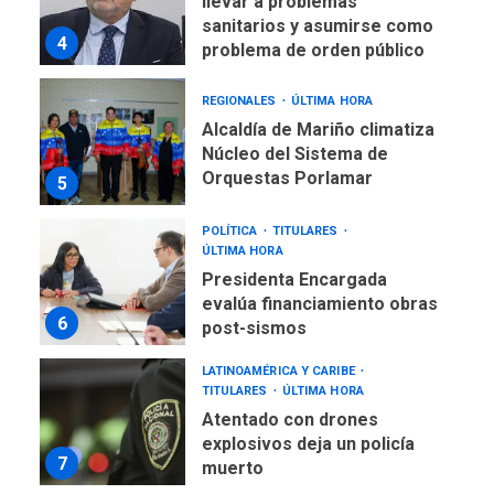
llevar a problemas
sanitarios y asumirse como
4
problema de orden público
REGIONALES
ÚLTIMA HORA
Alcaldía de Mariño climatiza
Núcleo del Sistema de
Orquestas Porlamar
5
POLÍTICA
TITULARES
ÚLTIMA HORA
Presidenta Encargada
evalúa financiamiento obras
6
post-sismos
LATINOAMÉRICA Y CARIBE
TITULARES
ÚLTIMA HORA
Atentado con drones
explosivos deja un policía
7
muerto