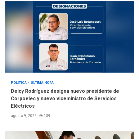
llevar a problemas
sanitarios y asumirse como
4
problema de orden público
REGIONALES
ÚLTIMA HORA
Alcaldía de Mariño climatiza
Núcleo del Sistema de
Orquestas Porlamar
5
POLÍTICA
ÚLTIMA HORA
Delcy Rodríguez designa nuevo presidente de
Corpoelec y nuevo viceministro de Servicios
Eléctricos
agosto 9, 2026
139