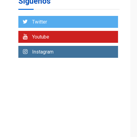
Síguenos
asumirá Presidencia
en ceremonia atípica
1
fuera de Bogotá
Twitter
POLÍTICA
TITULARES
ÚLTIMA HORA
Youtube
ONGs piden a CIDH
monitorear proceso
Instagram
de diálogo en
2
Venezuela
POLÍTICA
TITULARES
ÚLTIMA HORA
Gobierno y AN2015 en
nueva mesa de
3
diálogo
INTERNACIONALES
ÚLTIMA HORA
Hiroshima 81 años de
la debacle atómica.
Japón debate