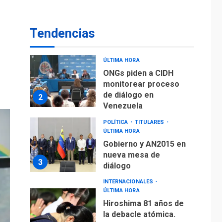
POLÍTICA
TITULARES
ÚLTIMA HORA
ONGs piden a CIDH
Tendencias
monitorear proceso
de diálogo en
2
Venezuela
POLÍTICA
TITULARES
ÚLTIMA HORA
Gobierno y AN2015 en
nueva mesa de
3
diálogo
INTERNACIONALES
ÚLTIMA HORA
Hiroshima 81 años de
la debacle atómica.
Japón debate
4
principios no
nucleares
INTERNACIONALES