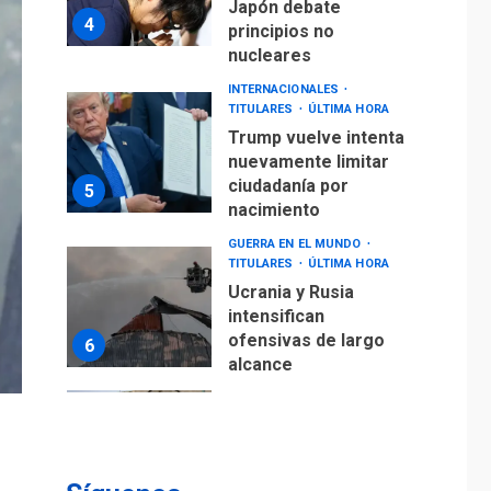
TITULARES
ÚLTIMA HORA
Trump vuelve intenta
nuevamente limitar
ciudadanía por
5
nacimiento
GUERRA EN EL MUNDO
TITULARES
ÚLTIMA HORA
Ucrania y Rusia
intensifican
ofensivas de largo
6
alcance
LATINOAMÉRICA Y CARIBE
TITULARES
ÚLTIMA HORA
EEUU sanciona a ocho
militares y cinco
7
entidades cubanas
LATINOAMÉRICA Y CARIBE
TITULARES
ÚLTIMA HORA
De la Espriella