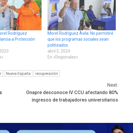
orel Rodríguez
Morel Rodríguez Ávila: No permitiré
ancia a Protección
que los programas sociales sean
politizados
 2023
abril 5, 2024
s»
En «Regionales»
r
Nueva Esparta
recuperación
Next:
s
Onapre desconoce IV CCU afectando 80%
ingresos de trabajadores universitarios