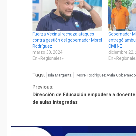
Fuerza Vecinal rechaza ataques
Gobernador M
contra gestión del gobernador Morel
entregó ambul
Rodríguez
Civil NE
marzo 30, 2024
diciembre 22,
En «Regionales»
En «Regionale
Tags:
isla Margarita
Morel Rodríguez Ávila Gobernado
Previous:
Continue
Dirección de Educación empodera a docente
Reading
de aulas integradas