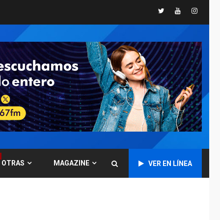
5
nacimiento
Twitter
Youtube
Instagr
GUERRA EN EL MUNDO
TITULARES
ÚLTIMA HORA
Ucrania y Rusia
intensifican
ofensivas de largo
6
alcance
LATINOAMÉRICA Y CARIBE
TITULARES
ÚLTIMA HORA
EEUU sanciona a ocho
militares y cinco
7
entidades cubanas
LATINOAMÉRICA Y CARIBE
OTRAS
MAGAZINE
VER EN LÍNEA
TITULARES
ÚLTIMA HORA
De la Espriella
asumirá Presidencia
en ceremonia atípica
1
fuera de Bogotá