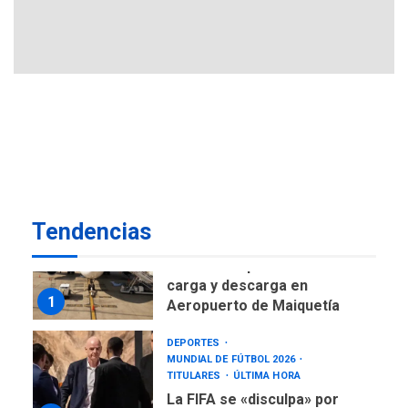
de Expresión en agenda de
negociación con comisión
6
de AN 2015
DESTACADOS
NACIONALES
ÚLTIMA HORA
Gobierno nacional y
regional nos respaldaron
desde el primer momento
7
tras terremotos del 24J
asegura Gustavo Duque
Tendencias
NACIONALES
TITULARES
ÚLTIMA HORA
Reanudan operaciones de
carga y descarga en
1
Aeropuerto de Maiquetía
DEPORTES
MUNDIAL DE FÚTBOL 2026
TITULARES
ÚLTIMA HORA
La FIFA se «disculpa» por