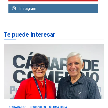
ÚLTIMA HORA
Instagram
Rehabilitar tuberías
submarinas era 4 veces
más económico que
2
desalinizar agua en
Margarita
Te puede interesar
REGIONALES
ÚLTIMA HORA
Gobernadora llevó tanques
de almacenamiento de agua
a Corazón de Mi Patria
3
REGIONALES
ÚLTIMA HORA
Alcaldía de Maneiro sigue
atendiendo falta de agua
con plan de contingencia
4
OPINIÓN
ÚLTIMA HORA
DESTACADOS
REGIONALES
ÚLTIMA HORA