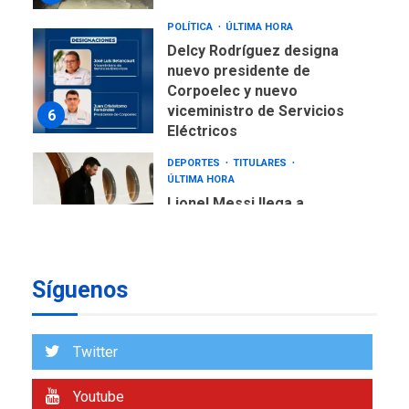
POLÍTICA
ÚLTIMA HORA
Delcy Rodríguez designa
nuevo presidente de
Corpoelec y nuevo
viceministro de Servicios
6
Eléctricos
DEPORTES
TITULARES
ÚLTIMA HORA
Lionel Messi llega a
Argentina para despedir a
7
su padre
DESTACADOS
REGIONALES
Síguenos
ÚLTIMA HORA
ASOMAYOR se afilia a la
Cámara de Comercio para
Twitter
impulsar la economía
1
plateada
Youtube
REGIONALES
TITULARES