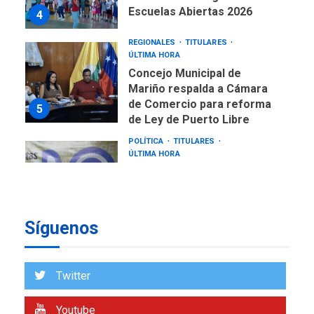
Escuelas Abiertas 2026
4
REGIONALES
TITULARES
ÚLTIMA HORA
Concejo Municipal de
Mariño respalda a Cámara
de Comercio para reforma
5
de Ley de Puerto Libre
POLÍTICA
TITULARES
ÚLTIMA HORA
CNP plantea incluir Libertad
de Expresión en agenda de
negociación con comisión
6
de AN 2015
Síguenos
DESTACADOS
NACIONALES
ÚLTIMA HORA
Gobierno nacional y
Twitter
regional nos respaldaron
desde el primer momento
Youtube
7