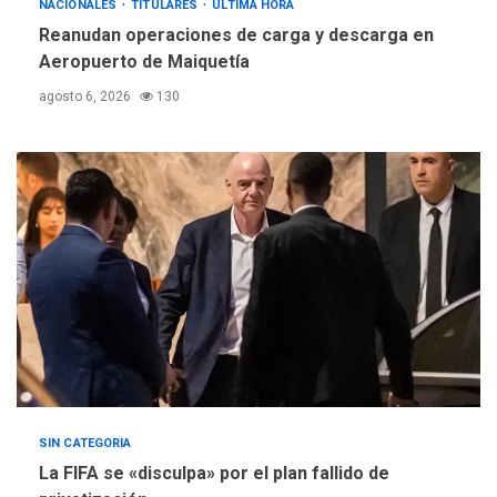
REGIONALES
ÚLTIMA HORA
NACIONALES
TITULARES
ÚLTIMA HORA
Instituciones estadales se
Reanudan operaciones de carga y descarga en
suman al Plan Agosto de
Aeropuerto de Maiquetía
Escuelas Abiertas 2026
4
agosto 6, 2026
130
REGIONALES
TITULARES
ÚLTIMA HORA
Concejo Municipal de
Mariño respalda a Cámara
de Comercio para reforma
5
de Ley de Puerto Libre
SIN CATEGORIA
La FIFA se «disculpa» por el plan fallido de