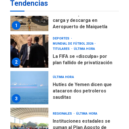
NACIONALES
TITULARES
Tendencias
ÚLTIMA HORA
Reanudan operaciones de
carga y descarga en
1
Aeropuerto de Maiquetía
DEPORTES
MUNDIAL DE FÚTBOL 2026
TITULARES
ÚLTIMA HORA
La FIFA se «disculpa» por
2
plan fallido de privatización
ÚLTIMA HORA
Hutíes de Yemen dicen que
atacaron dos petroleros
sauditas
3
REGIONALES
ÚLTIMA HORA
Instituciones estadales se
suman al Plan Agosto de