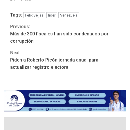
Tags:
Félix Seijas
líder
Venezuela
Previous:
Continue
Más de 300 fiscales han sido condenados por
Reading
corrupción
Next:
Piden a Roberto Picón jornada anual para
ÚLTIMA HORA
actualizar registro electoral
Hutíes de Yemen dicen que
atacaron dos petroleros
sauditas
3
REGIONALES
ÚLTIMA HORA
Instituciones estadales se
suman al Plan Agosto de
Escuelas Abiertas 2026
4