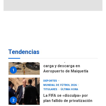
de AN 2015
DESTACADOS
NACIONALES
ÚLTIMA HORA
Gobierno nacional y
regional nos respaldaron
desde el primer momento
7
tras terremotos del 24J
asegura Gustavo Duque
NACIONALES
TITULARES
Tendencias
ÚLTIMA HORA
Reanudan operaciones de
carga y descarga en
1
Aeropuerto de Maiquetía
DEPORTES
MUNDIAL DE FÚTBOL 2026
TITULARES
ÚLTIMA HORA
La FIFA se «disculpa» por
2
plan fallido de privatización