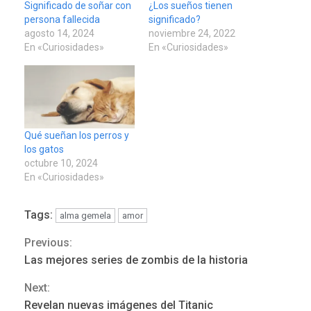
Significado de soñar con
¿Los sueños tienen
persona fallecida
significado?
agosto 14, 2024
noviembre 24, 2022
En «Curiosidades»
En «Curiosidades»
Qué sueñan los perros y
los gatos
octubre 10, 2024
En «Curiosidades»
Tags:
alma gemela
amor
Previous:
Continue
Las mejores series de zombis de la historia
Reading
Next:
ÚLTIMA HORA
Revelan nuevas imágenes del Titanic
Hutíes de Yemen dicen que