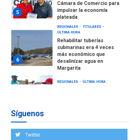
Cámara de Comercio para
impulsar la economía
5
plateada
REGIONALES
TITULARES
ÚLTIMA HORA
Rehabilitar tuberías
submarinas era 4 veces
más económico que
6
desalinizar agua en
Margarita
REGIONALES
ÚLTIMA HORA
Gobernadora llevó tanques
de almacenamiento de agua
a Corazón de Mi Patria
7
Síguenos
NACIONALES
TITULARES
ÚLTIMA HORA
Más de 50 mil viviendas
Twitter
fueron evaluadas en