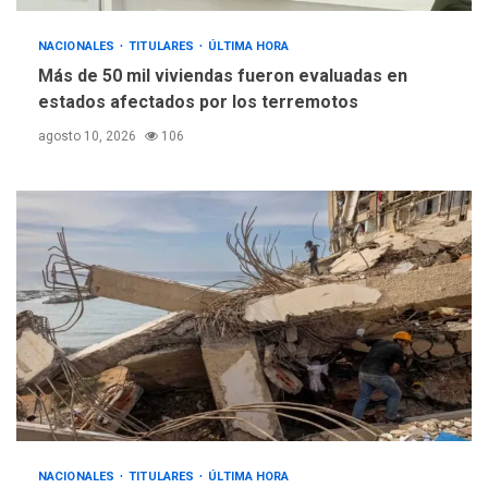
DESTACADOS
REGIONALES
ÚLTIMA HORA
NACIONALES
TITULARES
ASOMAYOR se afilia a la
ÚLTIMA HORA
Cámara de Comercio para
Más de 50 mil viviendas fueron evaluadas en
impulsar la economía
estados afectados por los terremotos
5
plateada
agosto 10, 2026
106
NACIONALES
TITULARES
ÚLTIMA HORA