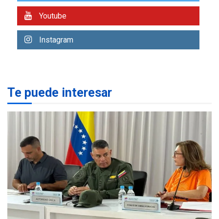
estados afectados por los
1
Youtube
terremotos
NACIONALES
TITULARES
Instagram
ÚLTIMA HORA
Más de 1.500 personas son
reportadas como
2
desaparecidas en La Guaira
Te puede interesar
LATINOAMÉRICA Y CARIBE
TITULARES
ÚLTIMA HORA
Seis muertos en Colombia
en combates contra grupos
3
armados
GUERRA EN EL MUNDO
TITULARES
ÚLTIMA HORA
Netanyahu descarta plan de
EEUU para Gaza apoyado
4
por Hamás