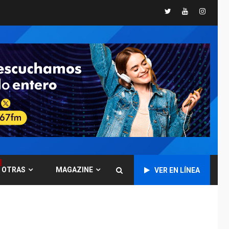
Twitter
Youtube
Instagr
DESTACADOS
NACIONALES
ÚLTIMA HORA
Gobierno nacional y
regional nos
respaldaron desde el
primer momento tras
7
terremotos del 24J
asegura Gustavo
Duque
NACIONALES
TITULARES
ÚLTIMA HORA
Reanudan
operaciones de carga
y descarga en
1
OTRAS
MAGAZINE
VER EN LÍNEA
Aeropuerto de
Maiquetía
DEPORTES
MUNDIAL DE FÚTBOL 2026
TITULARES
ÚLTIMA HORA