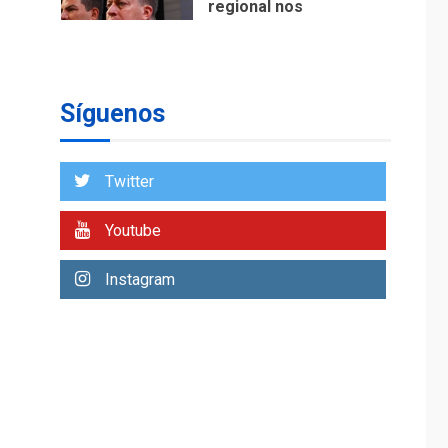
ÚLTIMA HORA
Reanudan
operaciones de carga
y descarga en
1
Aeropuerto de
Síguenos
Maiquetía
DEPORTES
MUNDIAL DE FÚTBOL 2026
Twitter
TITULARES
ÚLTIMA HORA
La FIFA se «disculpa»
Youtube
por plan fallido de
2
privatización
Instagram
ÚLTIMA HORA
Hutíes de Yemen
dicen que atacaron
dos petroleros
3
sauditas
REGIONALES
ÚLTIMA HORA
Instituciones