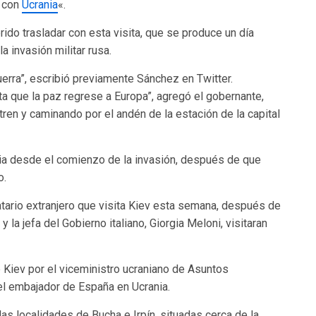
á con
Ucrania
«.
do trasladar con esta visita, que se produce un día
 invasión militar rusa.
uerra”, escribió previamente Sánchez en Twitter.
a que la paz regrese a Europa”, agregó el gobernante,
tren y caminando por el andén de la estación de la capital
nia desde el comienzo de la invasión, después de que
o.
datario extranjero que visita Kiev esta semana, después de
la jefa del Gobierno italiano, Giorgia Meloni, visitaran
 Kiev por el viceministro ucraniano de Asuntos
el embajador de España en Ucrania.
s localidades de Bucha e Irpín, situadas cerca de la