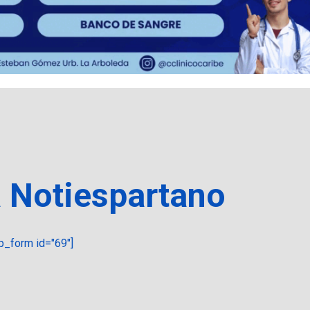
a Notiespartano
_form id="69"]