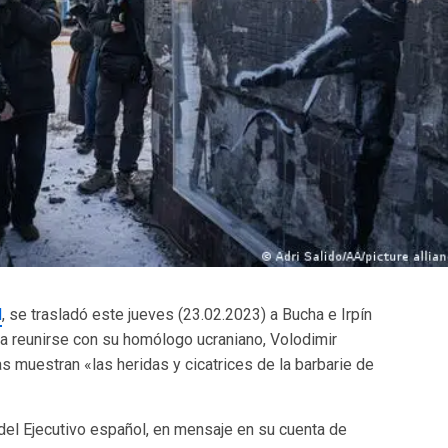
l
, se trasladó este jueves (23.02.2023) a Bucha e Irpín
a reunirse con su homólogo ucraniano, Volodimir
 muestran «las heridas y cicatrices de la barbarie de
 del Ejecutivo español, en mensaje en su cuenta de