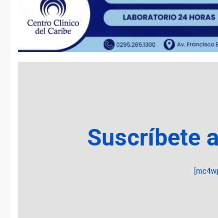
Suscríbete 
[mc4wp