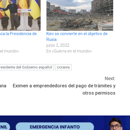
ca la Presidencia de
Kiev se convierte en el objetivo de
Rusia
junio 2, 2022
 el mundo»
En «Guerra en el mundo»
residente del Gobierno español
Ucrania
Next:
una
Eximen a emprendedores del pago de trámites y
otros permisos