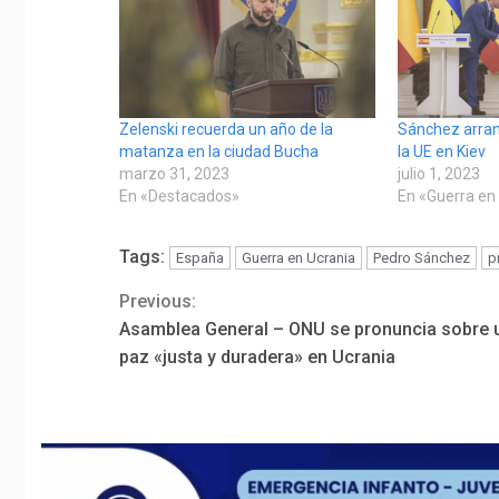
Zelenski recuerda un año de la
Sánchez arran
matanza en la ciudad Bucha
la UE en Kiev
marzo 31, 2023
julio 1, 2023
En «Destacados»
En «Guerra en
Tags:
España
Guerra en Ucrania
Pedro Sánchez
p
Previous:
Continue
Asamblea General – ONU se pronuncia sobre 
Reading
paz «justa y duradera» en Ucrania