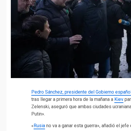
Pedro Sánchez, presidente del Gobierno españo
tras llegar a primera hora de la mañana a
Kiev
par
Zelenski, aseguró que ambas ciudades ucranianas
Putin».
«
Rusia
no va a ganar esta guerra», añadió el jefe