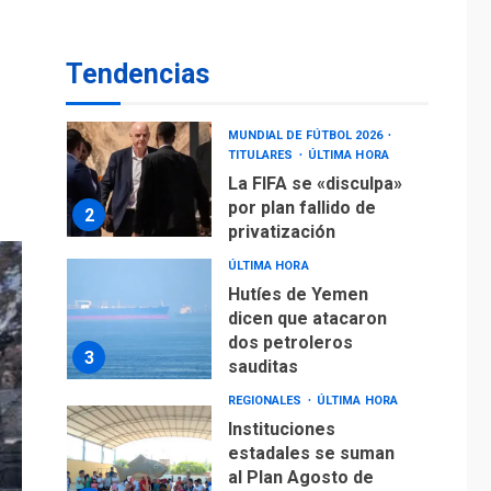
La FIFA se «disculpa»
por plan fallido de
2
privatización
Tendencias
ÚLTIMA HORA
Hutíes de Yemen
dicen que atacaron
dos petroleros
3
sauditas
REGIONALES
ÚLTIMA HORA
Instituciones
estadales se suman
al Plan Agosto de
Escuelas Abiertas
4
2026
REGIONALES
TITULARES
ÚLTIMA HORA
Concejo Municipal de
Mariño respalda a
Cámara de Comercio