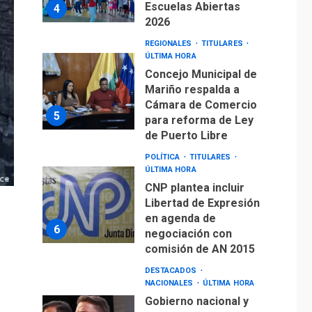
5
para reforma de Ley
de Puerto Libre
POLÍTICA
TITULARES
ÚLTIMA HORA
CNP plantea incluir
Libertad de Expresión
en agenda de
6
negociación con
comisión de AN 2015
DESTACADOS
NACIONALES
ÚLTIMA HORA
Gobierno nacional y
regional nos
respaldaron desde el
primer momento tras
7
terremotos del 24J
asegura Gustavo
Duque
NACIONALES
TITULARES