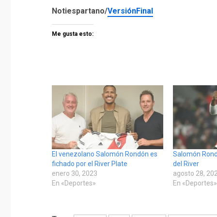
Notiespartano/
VersiónFinal
Me gusta esto:
El venezolano Salomón Rondón es
Salomón Rond
fichado por el River Plate
del River
enero 30, 2023
agosto 28, 20
En «Deportes»
En «Deportes