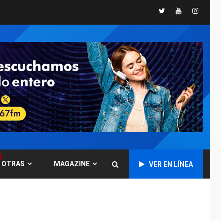
Twitter
Youtube
Instagr
POLÍTICA
TITULARES
ÚLTIMA HORA
CNP plantea incluir
Libertad de Expresión
en agenda de
6
negociación con
comisión de AN 2015
DESTACADOS
NACIONALES
ÚLTIMA HORA
Gobierno nacional y
regional nos
respaldaron desde el
primer momento tras
7
terremotos del 24J
OTRAS
MAGAZINE
VER EN LÍNEA
asegura Gustavo
Duque
NACIONALES
TITULARES
ÚLTIMA HORA
Reanudan