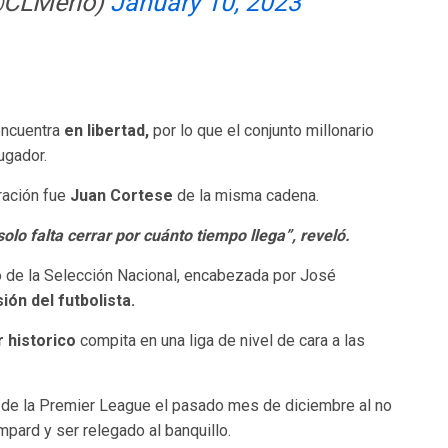
(@CLMerlo)
January 10, 2023
 encuentra
en libertad,
por lo que el conjunto millonario
ugador.
ración fue
Juan Cortese
de la misma cadena.
lo falta cerrar por cuánto tiempo llega”, reveló.
o de la Selección Nacional, encabezada por José
sión del futbolista.
 historico
compita en una liga de nivel de cara a las
C
de la Premier League el pasado mes de diciembre al no
pard y ser relegado al banquillo.