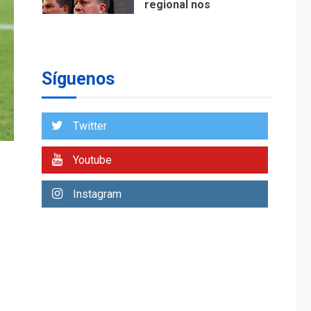
regional nos
respaldaron desde el
primer momento tras
7
terremotos del 24J
asegura Gustavo
Síguenos
Duque
NACIONALES
TITULARES
ÚLTIMA HORA
Twitter
Reanudan
operaciones de carga
Youtube
y descarga en
1
Aeropuerto de
Instagram
Maiquetía
DEPORTES
MUNDIAL DE FÚTBOL 2026
TITULARES
ÚLTIMA HORA
La FIFA se «disculpa»
por plan fallido de
2
privatización
ÚLTIMA HORA