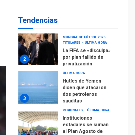
operaciones de carga
y descarga en
1
Aeropuerto de
Tendencias
Maiquetía
DEPORTES
MUNDIAL DE FÚTBOL 2026
TITULARES
ÚLTIMA HORA
La FIFA se «disculpa»
por plan fallido de
2
privatización
ÚLTIMA HORA
Hutíes de Yemen
dicen que atacaron
dos petroleros
3
sauditas
REGIONALES
ÚLTIMA HORA
Instituciones
estadales se suman
al Plan Agosto de