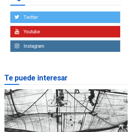
ÚLTIMA HORA
Venezuela requiere
US$183.000 millones para
Twitter
7
alcanzar 3 millones de bdp
Youtube
REGIONALES
ÚLTIMA HORA
Libro de Guadalupe Burelli
Instagram
eleva sus velas en
Margarita
1
REGIONALES
ÚLTIMA HORA
Te puede interesar
Margarita será sede de
Programa “Cuidadores 360”
para aprender a atender
2
adultos mayores
REGIONALES
ÚLTIMA HORA
Mariño fortalece capacidad
operativa con flota
vehicular de 60 unidades