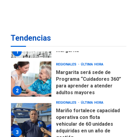
Venezuela requiere
US$183.000 millones para
7
alcanzar 3 millones de bdp
REGIONALES
ÚLTIMA HORA
Tendencias
Libro de Guadalupe Burelli
eleva sus velas en
Margarita
1
REGIONALES
ÚLTIMA HORA
Margarita será sede de
Programa “Cuidadores 360”
para aprender a atender
2
adultos mayores
REGIONALES
ÚLTIMA HORA
Mariño fortalece capacidad
operativa con flota
vehicular de 60 unidades
adquiridas en un año de
3