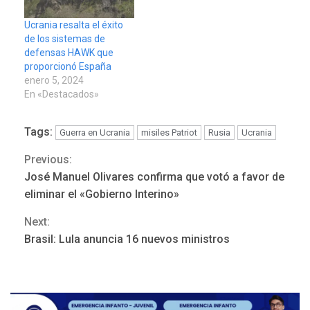
Ucrania resalta el éxito
de los sistemas de
defensas HAWK que
proporcionó España
enero 5, 2024
En «Destacados»
Tags:
Guerra en Ucrania
misiles Patriot
Rusia
Ucrania
Previous:
Continue
José Manuel Olivares confirma que votó a favor de
Reading
eliminar el «Gobierno Interino»
REGIONALES
ÚLTIMA HORA
Next:
Mariño fortalece capacidad
Brasil: Lula anuncia 16 nuevos ministros
operativa con flota
vehicular de 60 unidades
adquiridas en un año de
3
gestión