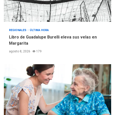
adquiridas en un año de
3
gestión
REGIONALES
ÚLTIMA HORA
Reparan hundimiento de la
«Juan Bautista Arismendi» a
REGIONALES
ÚLTIMA HORA
la altura de Macho Muerto
Libro de Guadalupe Burelli eleva sus velas en
4
Margarita
REGIONALES
TECNOLOGÍA
agosto 8, 2026
179
ÚLTIMA HORA
Fedecámaras NE y Unimar
trabajan en diplomado para
creación y manejo de
5
estadísticas de turismo