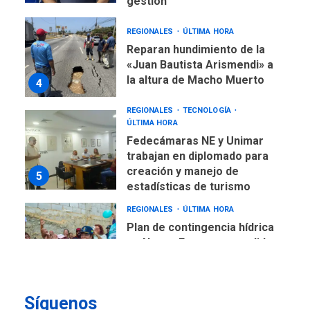
gestión
REGIONALES
ÚLTIMA HORA
Reparan hundimiento de la
«Juan Bautista Arismendi» a
la altura de Macho Muerto
4
REGIONALES
TECNOLOGÍA
ÚLTIMA HORA
Fedecámaras NE y Unimar
trabajan en diplomado para
creación y manejo de
5
estadísticas de turismo
REGIONALES
ÚLTIMA HORA
Plan de contingencia hídrica
en Nueva Esparta consolida
avances en territorio
6
insular
Síguenos
ECONOMÍA
TITULARES