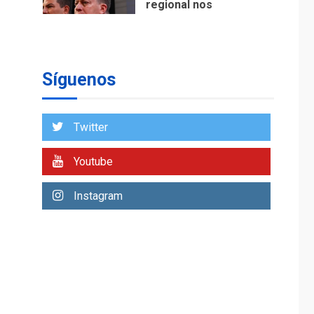
ÚLTIMA HORA
Reanudan
operaciones de carga
y descarga en
1
Aeropuerto de
Síguenos
Maiquetía
DEPORTES
MUNDIAL DE FÚTBOL 2026
Twitter
TITULARES
ÚLTIMA HORA
La FIFA se «disculpa»
Youtube
por plan fallido de
2
privatización
Instagram
ÚLTIMA HORA
Hutíes de Yemen
dicen que atacaron
dos petroleros
3
sauditas
REGIONALES
ÚLTIMA HORA
Instituciones