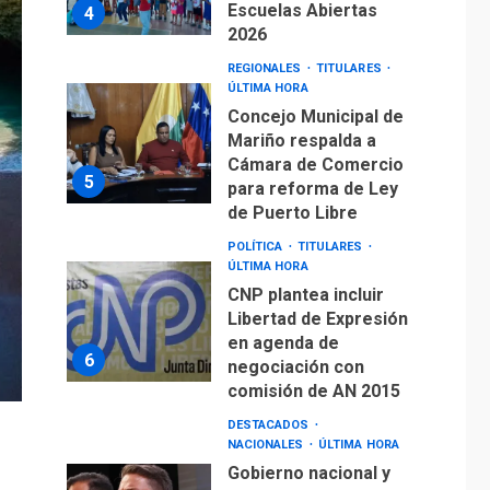
5
para reforma de Ley
de Puerto Libre
POLÍTICA
TITULARES
ÚLTIMA HORA
CNP plantea incluir
Libertad de Expresión
en agenda de
6
negociación con
comisión de AN 2015
DESTACADOS
NACIONALES
ÚLTIMA HORA
Gobierno nacional y
regional nos
respaldaron desde el
primer momento tras
7
terremotos del 24J
asegura Gustavo
Duque
NACIONALES
TITULARES