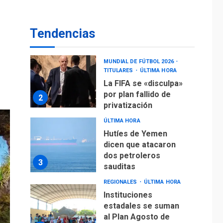
La FIFA se «disculpa»
por plan fallido de
2
privatización
Tendencias
ÚLTIMA HORA
Hutíes de Yemen
dicen que atacaron
dos petroleros
3
sauditas
REGIONALES
ÚLTIMA HORA
Instituciones
estadales se suman
al Plan Agosto de
Escuelas Abiertas
4
2026
REGIONALES
TITULARES
ÚLTIMA HORA
Concejo Municipal de
Mariño respalda a
Cámara de Comercio