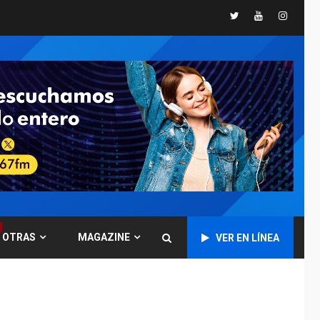
Twitter
Youtube
Instagr
DESTACADOS
NACIONALES
ÚLTIMA HORA
Gobierno nacional y
regional nos
respaldaron desde el
primer momento tras
7
terremotos del 24J
asegura Gustavo
Duque
NACIONALES
TITULARES
ÚLTIMA HORA
Reanudan
operaciones de carga
y descarga en
OTRAS
MAGAZINE
VER EN LÍNEA
1
Aeropuerto de
Maiquetía
DEPORTES
MUNDIAL DE FÚTBOL 2026
TITULARES
ÚLTIMA HORA