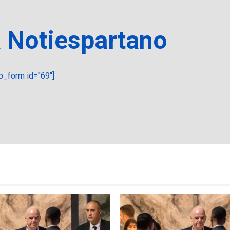
a Notiespartano
_form id="69"]