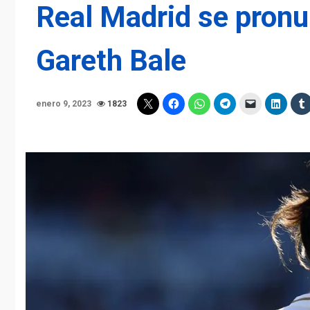
Real Madrid se pronun
Gareth Bale
enero 9, 2023
1823