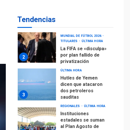
operaciones de carga
y descarga en
1
Aeropuerto de
Tendencias
Maiquetía
DEPORTES
MUNDIAL DE FÚTBOL 2026
TITULARES
ÚLTIMA HORA
La FIFA se «disculpa»
por plan fallido de
2
privatización
ÚLTIMA HORA
Hutíes de Yemen
dicen que atacaron
dos petroleros
3
sauditas
REGIONALES
ÚLTIMA HORA
Instituciones
estadales se suman
al Plan Agosto de