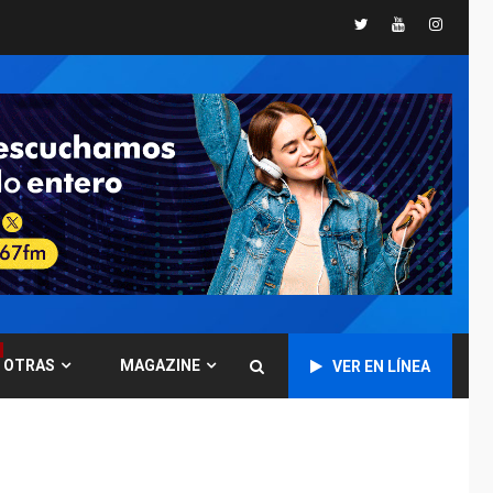
Twitter
Youtube
Instagr
POLÍTICA
TITULARES
ÚLTIMA HORA
CNP plantea incluir
Libertad de Expresión
en agenda de
6
negociación con
comisión de AN 2015
DESTACADOS
NACIONALES
ÚLTIMA HORA
Gobierno nacional y
regional nos
respaldaron desde el
primer momento tras
7
terremotos del 24J
OTRAS
MAGAZINE
VER EN LÍNEA
asegura Gustavo
Duque
NACIONALES
TITULARES
ÚLTIMA HORA
Reanudan