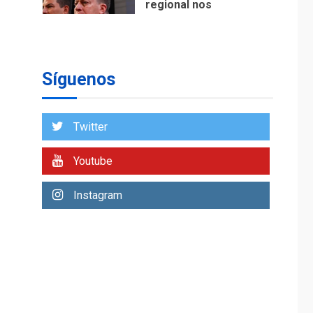
regional nos
respaldaron desde el
primer momento tras
7
terremotos del 24J
asegura Gustavo
Síguenos
Duque
NACIONALES
TITULARES
ÚLTIMA HORA
Twitter
Reanudan
operaciones de carga
Youtube
y descarga en
1
Aeropuerto de
Instagram
Maiquetía
DEPORTES
MUNDIAL DE FÚTBOL 2026
TITULARES
ÚLTIMA HORA
La FIFA se «disculpa»
por plan fallido de
2
privatización
ÚLTIMA HORA