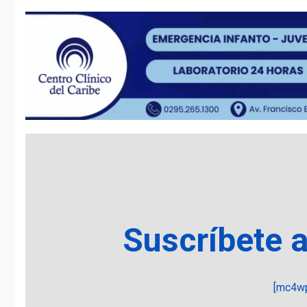
Suscríbete 
[mc4wp