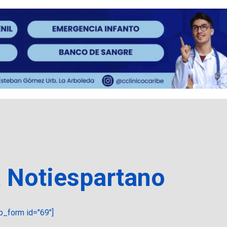
a Notiespartano
_form id="69"]