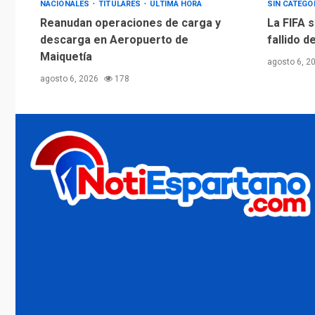
NACIONALES
TITULARES
ÚLTIMA HORA
SIN CATEGO
Reanudan operaciones de carga y
La FIFA s
descarga en Aeropuerto de
fallido d
Maiquetía
agosto 6, 2
agosto 6, 2026
178