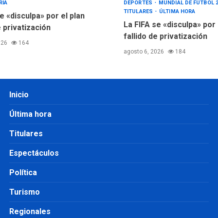
RIA
DEPORTES
MUNDIAL DE FÚTBOL 
TITULARES
ÚLTIMA HORA
e «disculpa» por el plan
La FIFA se «disculpa» por
e privatización
fallido de privatización
026
164
agosto 6, 2026
184
Inicio
Última hora
Titulares
Espectáculos
Política
Turismo
Regionales