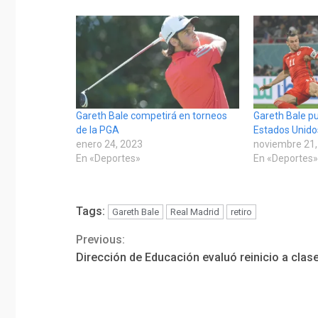
Gareth Bale competirá en torneos
Gareth Bale pu
de la PGA
Estados Unido
enero 24, 2023
noviembre 21,
En «Deportes»
En «Deportes
Tags:
Gareth Bale
Real Madrid
retiro
Previous:
Continue
Dirección de Educación evaluó reinicio a clas
Reading