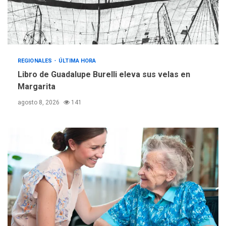
adquiridas en un año de
3
gestión
REGIONALES
ÚLTIMA HORA
Reparan hundimiento de la
«Juan Bautista Arismendi» a
REGIONALES
ÚLTIMA HORA
la altura de Macho Muerto
Libro de Guadalupe Burelli eleva sus velas en
4
Margarita
REGIONALES
TECNOLOGÍA
agosto 8, 2026
141
ÚLTIMA HORA
Fedecámaras NE y Unimar
trabajan en diplomado para
creación y manejo de
5
estadísticas de turismo