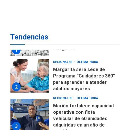
Venezuela requiere
US$183.000 millones para
7
alcanzar 3 millones de bdp
REGIONALES
ÚLTIMA HORA
Tendencias
Libro de Guadalupe Burelli
eleva sus velas en
Margarita
1
REGIONALES
ÚLTIMA HORA
Margarita será sede de
Programa “Cuidadores 360”
para aprender a atender
2
adultos mayores
REGIONALES
ÚLTIMA HORA
Mariño fortalece capacidad
operativa con flota
vehicular de 60 unidades
adquiridas en un año de
3