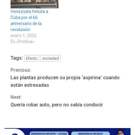
Venezuela felicita a
Cuba por el 66
aniversario de la
revolución
enero 1, 2025
En «Política»
Tags:
Efecto
sociedad
Previous:
Continue
Las plantas producen su propia ‘aspirina’ cuando
Reading
están estresadas
REGIONALES
ÚLTIMA HORA
Next:
Mariño fortalece capacidad
Quería robar auto, pero no sabía conducir
operativa con flota
vehicular de 60 unidades
adquiridas en un año de
3
gestión