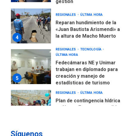
gestión
REGIONALES
ÚLTIMA HORA
Reparan hundimiento de la
«Juan Bautista Arismendi» a
la altura de Macho Muerto
4
REGIONALES
TECNOLOGÍA
ÚLTIMA HORA
Fedecámaras NE y Unimar
trabajan en diplomado para
creación y manejo de
5
estadísticas de turismo
REGIONALES
ÚLTIMA HORA
Plan de contingencia hídrica
en Nueva Esparta consolida
avances en territorio
6
insular
Síguenos
ECONOMÍA
TITULARES