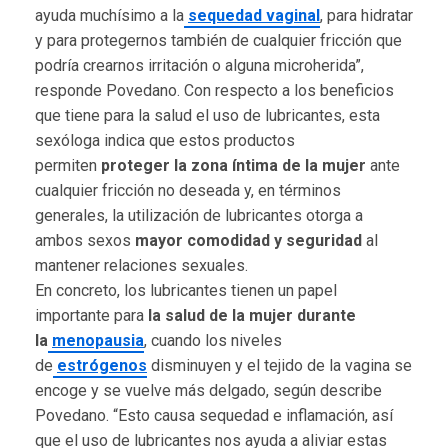
ayuda muchísimo a la
sequedad vaginal
, para hidratar
y para protegernos también de cualquier fricción que
podría crearnos irritación o alguna microherida”,
responde Povedano. Con respecto a los beneficios
que tiene para la salud el uso de lubricantes, esta
sexóloga indica que estos productos
permiten
proteger la zona íntima de la mujer
ante
cualquier fricción no deseada y, en términos
generales, la utilización de lubricantes otorga a
ambos sexos
mayor comodidad y seguridad
al
mantener relaciones sexuales.
En concreto, los lubricantes tienen un papel
importante para
la salud de la mujer durante
la
menopausia
, cuando los niveles
de
estrógenos
disminuyen y el tejido de la vagina se
encoge y se vuelve más delgado, según describe
Povedano. “Esto causa sequedad e inflamación, así
que el uso de lubricantes nos ayuda a aliviar estas