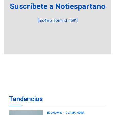
Suscríbete a Notiespartano
6
defensa
LATINOAMÉRICA Y CARIBE
[mc4wp_form id="69"]
TITULARES
ÚLTIMA HORA
De la Espriella jura como
nuevo presidente de
7
Colombia
ECONOMÍA
TITULARES
ÚLTIMA HORA
Venezuela requiere
US$183.000 millones para
1
alcanzar 3 millones de bdp
ECONOMÍA
ÚLTIMA HORA
Puerto de La Guaira
operativo y sin paralizarse
Tendencias
nacionalización de
2
mercancías