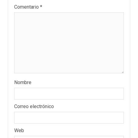
Comentario
*
Nombre
Correo electrónico
Web