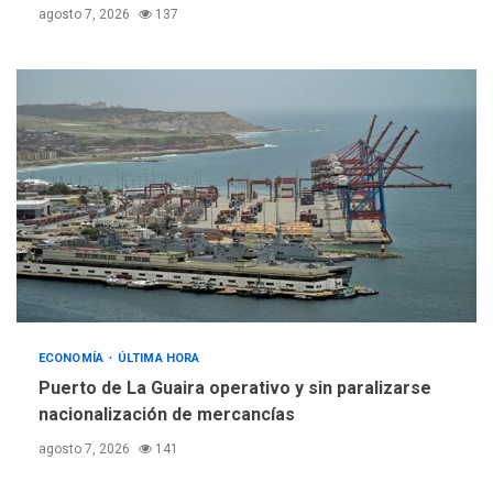
agosto 7, 2026
137
ECONOMÍA
ÚLTIMA HORA
Puerto de La Guaira operativo y sin paralizarse
nacionalización de mercancías
agosto 7, 2026
141