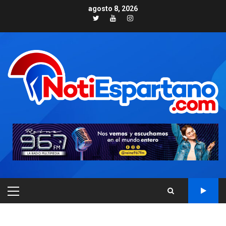
Skip
agosto 8, 2026
to
Twitter
Youtube
Instagram
content
PRIMARY
MENU