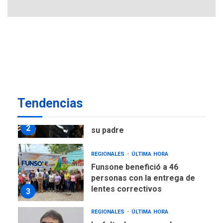
POLÍTICA
ÚLTIMA HORA
Delcy Rodríguez designa
nuevo presidente de
Corpoelec y nuevo
viceministro de Servicios
1
Eléctricos
DEPORTES
TITULARES
ÚLTIMA HORA
Tendencias
Lionel Messi llega a
Argentina para despedir a
2
su padre
REGIONALES
ÚLTIMA HORA
Funsone benefició a 46
personas con la entrega de
lentes correctivos
3
REGIONALES
ÚLTIMA HORA