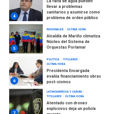
La falta de agua pueden
llevar a problemas
sanitarios y asumirse como
4
problema de orden público
REGIONALES
ÚLTIMA HORA
Alcaldía de Mariño climatiza
Núcleo del Sistema de
Orquestas Porlamar
5
POLÍTICA
TITULARES
ÚLTIMA HORA
Presidenta Encargada
evalúa financiamiento obras
6
post-sismos
LATINOAMÉRICA Y CARIBE
TITULARES
ÚLTIMA HORA
Atentado con drones
explosivos deja un policía
7