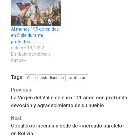
Al menos 195 detenidos
en Chile durante
protestas
octubre 19, 2022
En «Latinoamérica y
Caribe»
Tags:
Chile
estudiantiles
protestas
Previous:
Continue
REGIONALES
ÚLTIMA HORA
La Virgen del Valle celebró 111 años con profunda
Funsone benefició a 46
Reading
devoción y agradecimiento de su pueblo
personas con la entrega de
lentes correctivos
3
Next:
Cocaleros incendian sede de «mercado paralelo»
REGIONALES
ÚLTIMA HORA
en Bolivia
La falta de agua pueden