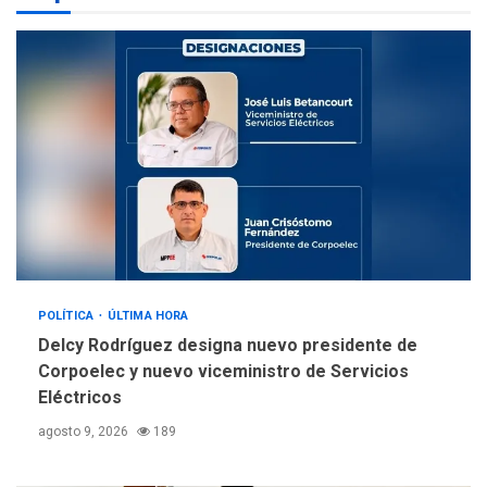
La falta de agua pueden
llevar a problemas
sanitarios y asumirse como
4
problema de orden público
REGIONALES
ÚLTIMA HORA
Alcaldía de Mariño climatiza
Núcleo del Sistema de
Orquestas Porlamar
5
POLÍTICA
ÚLTIMA HORA
Delcy Rodríguez designa nuevo presidente de
Corpoelec y nuevo viceministro de Servicios
Eléctricos
agosto 9, 2026
189