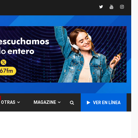
«muy pronto» sobre
5
Twitter
Youtube
Instagr
Ormuz
REGIONALES
TITULARES
ÚLTIMA HORA
Guardia Nacional
Bolivariana celebró
su 89° aniversario en
6
Nueva Esparta
REGIONALES
ÚLTIMA HORA
Misión Milagro en
Antolín del Campo:
Arrancó la jornada de
7
Cataratas 2026
REGIONALES
TITULARES
OTRAS
MAGAZINE
VER EN LÍNEA
ÚLTIMA HORA
Concejo Municipal de
Mariño respalda a
Cámara de Comercio
1
para reforma de Ley