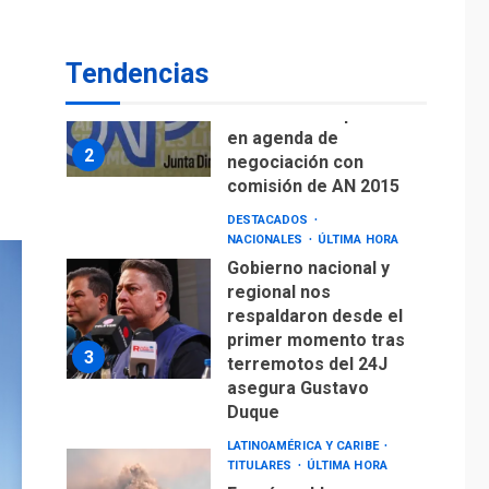
de Puerto Libre
POLÍTICA
TITULARES
ÚLTIMA HORA
Tendencias
CNP plantea incluir
Libertad de Expresión
en agenda de
2
negociación con
comisión de AN 2015
DESTACADOS
NACIONALES
ÚLTIMA HORA
Gobierno nacional y
regional nos
respaldaron desde el
primer momento tras
3
terremotos del 24J
asegura Gustavo
Duque
LATINOAMÉRICA Y CARIBE
TITULARES
ÚLTIMA HORA