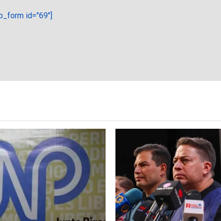
_form id="69"]