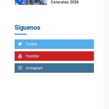
7
Cataratas 2026
REGIONALES
TITULARES
ÚLTIMA HORA
Concejo Municipal de
Mariño respalda a
Síguenos
Cámara de Comercio
1
para reforma de Ley
de Puerto Libre
Twitter
POLÍTICA
TITULARES
ÚLTIMA HORA
Youtube
CNP plantea incluir
Libertad de Expresión
Instagram
en agenda de
2
negociación con
comisión de AN 2015
DESTACADOS
NACIONALES
ÚLTIMA HORA
Gobierno nacional y
regional nos