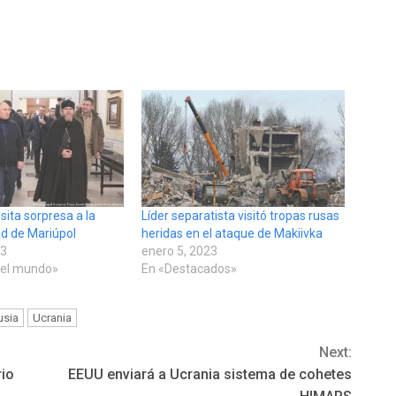
isita sorpresa a la
Líder separatista visitó tropas rusas
d de Mariúpol
heridas en el ataque de Makiivka
23
enero 5, 2023
 el mundo»
En «Destacados»
usia
Ucrania
Next:
rio
EEUU enviará a Ucrania sistema de cohetes