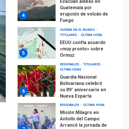
Evacúan aldeas en
Guatemala por
erupción de volcán de
4
Fuego
GUERRA EN EL MUNDO
TITULARES
ÚLTIMA HORA
EEUU confía acuerdo
«muy pronto» sobre
5
Ormuz
REGIONALES
TITULARES
ÚLTIMA HORA
Guardia Nacional
Bolivariana celebró
su 89° aniversario en
6
Nueva Esparta
REGIONALES
ÚLTIMA HORA
Misión Milagro en
Antolín del Campo:
Arrancó la jornada de