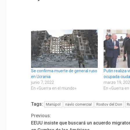
Se confirma muerte de general ruso
Putin realiza v
en Ucrania
ocupada ciuda
junio 7, 2022
marzo 19, 20
En «Guerra en el mundo»
En «Guerra en
Tags:
Mariúpol
navío comercial
Rostov del Don
R
Previous:
Continue
EEUU insiste que buscará un acuerdo migrato