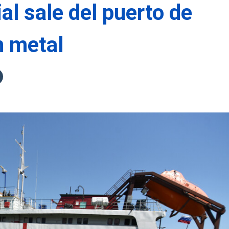
l sale del puerto de
n metal