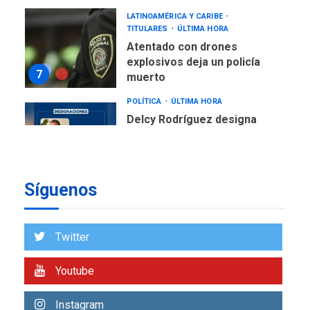
LATINOAMÉRICA Y CARIBE
TITULARES
ÚLTIMA HORA
Atentado con drones
explosivos deja un policía
7
muerto
POLÍTICA
ÚLTIMA HORA
Delcy Rodríguez designa
nuevo presidente de
Corpoelec y nuevo
viceministro de Servicios
1
Eléctricos
Síguenos
DEPORTES
TITULARES
ÚLTIMA HORA
Lionel Messi llega a
Twitter
Argentina para despedir a
2
su padre
Youtube
REGIONALES
ÚLTIMA HORA
Instagram