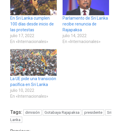
En Sri Lanka cumplen
Parlamento de Sri Lanka
100 días desde inicio de
recibe renuncia de
las protestas
Rajapaksa
julio 17, 2022
julio 14, 2022
En «Internacionales»
En «Internacionales»
La UE pide una transición
pacífica en Sri Lanka
julio 10, 2022
En «Internacionales»
Tags:
dimisión
Gotabaya Rajapaksa
presidente
Sri
Lanka
REGIONALES
ÚLTIMA HORA
Funsone benefició a 46