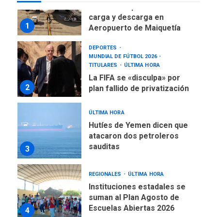
TITULARES
ÚLTIMA HORA
La FIFA se «disculpa» por
2
plan fallido de privatización
ÚLTIMA HORA
Hutíes de Yemen dicen que
atacaron dos petroleros
sauditas
3
REGIONALES
ÚLTIMA HORA
Instituciones estadales se
suman al Plan Agosto de
Escuelas Abiertas 2026
4
REGIONALES
TITULARES
ÚLTIMA HORA
Concejo Municipal de
Mariño respalda a Cámara
de Comercio para reforma
5