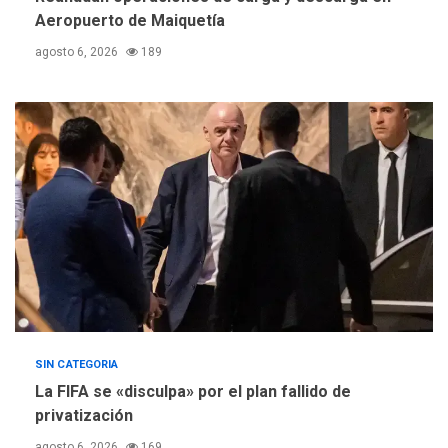
Concejo Municipal de
Aeropuerto de Maiquetía
Mariño respalda a Cámara
de Comercio para reforma
5
agosto 6, 2026
189
de Ley de Puerto Libre
SIN CATEGORIA
La FIFA se «disculpa» por el plan fallido de
privatización
agosto 6, 2026
169