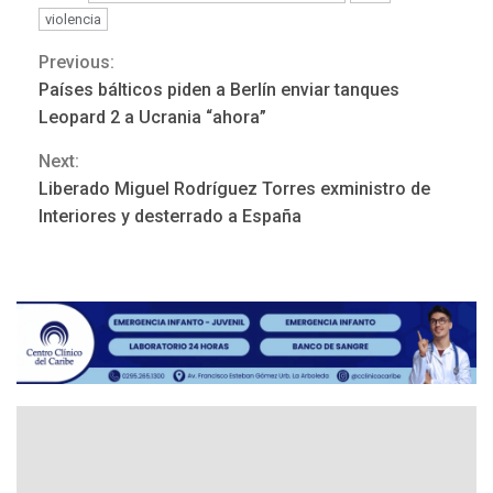
violencia
ÚLTIMA HORA
Previous:
Continue
Hutíes de Yemen dicen que
Países bálticos piden a Berlín enviar tanques
atacaron dos petroleros
Reading
Leopard 2 a Ucrania “ahora”
sauditas
3
Next:
Liberado Miguel Rodríguez Torres exministro de
REGIONALES
ÚLTIMA HORA
Interiores y desterrado a España
Instituciones estadales se
suman al Plan Agosto de
Escuelas Abiertas 2026
4
REGIONALES
TITULARES
ÚLTIMA HORA
Concejo Municipal de
Mariño respalda a Cámara
de Comercio para reforma
5
de Ley de Puerto Libre
POLÍTICA
TITULARES