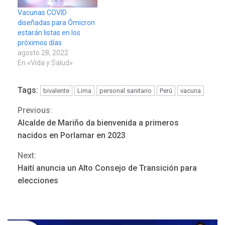
Vacunas COVID
diseñadas para Ómicron
estarán listas en los
próximos días
agosto 28, 2022
En «Vida y Salud»
Tags:
bivalente
Lima
personal sanitario
Perú
vacuna
Previous:
Continue
Alcalde de Mariño da bienvenida a primeros
Reading
nacidos en Porlamar en 2023
Next:
Haití anuncia un Alto Consejo de Transición para
ÚLTIMA HORA
elecciones
Hutíes de Yemen dicen que
atacaron dos petroleros
sauditas
3