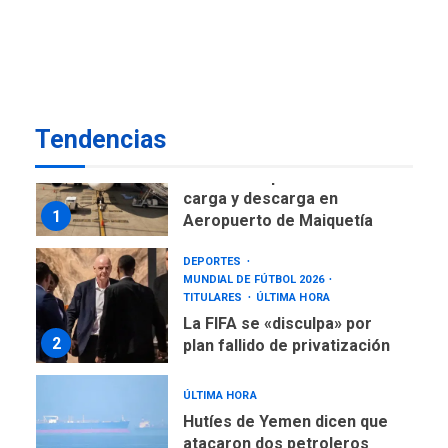
Gobierno nacional y
regional nos respaldaron
desde el primer momento
7
tras terremotos del 24J
asegura Gustavo Duque
Tendencias
NACIONALES
TITULARES
ÚLTIMA HORA
Reanudan operaciones de
carga y descarga en
1
Aeropuerto de Maiquetía
DEPORTES
MUNDIAL DE FÚTBOL 2026
TITULARES
ÚLTIMA HORA
La FIFA se «disculpa» por
2
plan fallido de privatización
ÚLTIMA HORA
Hutíes de Yemen dicen que
atacaron dos petroleros