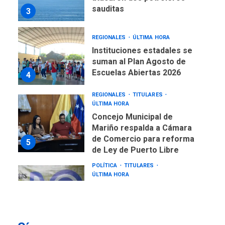
sauditas
3
REGIONALES
ÚLTIMA HORA
Instituciones estadales se
suman al Plan Agosto de
Escuelas Abiertas 2026
4
REGIONALES
TITULARES
ÚLTIMA HORA
Concejo Municipal de
Mariño respalda a Cámara
de Comercio para reforma
5
de Ley de Puerto Libre
POLÍTICA
TITULARES
ÚLTIMA HORA
CNP plantea incluir Libertad
de Expresión en agenda de
negociación con comisión
6
de AN 2015