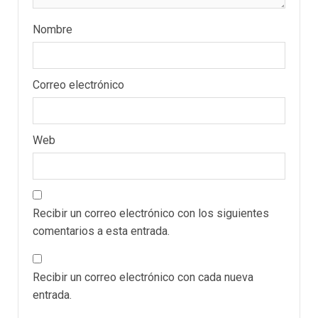
Nombre
Correo electrónico
Web
REGIONALES
ÚLTIMA HORA
Funsone benefició a 46
personas con la entrega de
Recibir un correo electrónico con los siguientes
lentes correctivos
comentarios a esta entrada.
3
REGIONALES
ÚLTIMA HORA
Recibir un correo electrónico con cada nueva
La falta de agua pueden
llevar a problemas
entrada.
sanitarios y asumirse como