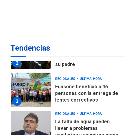
Delcy Rodríguez designa
nuevo presidente de
Corpoelec y nuevo
viceministro de Servicios
1
Eléctricos
DEPORTES
TITULARES
ÚLTIMA HORA
Tendencias
Lionel Messi llega a
Argentina para despedir a
2
su padre
REGIONALES
ÚLTIMA HORA
Funsone benefició a 46
personas con la entrega de
lentes correctivos
3
REGIONALES
ÚLTIMA HORA
La falta de agua pueden
llevar a problemas
sanitarios y asumirse como