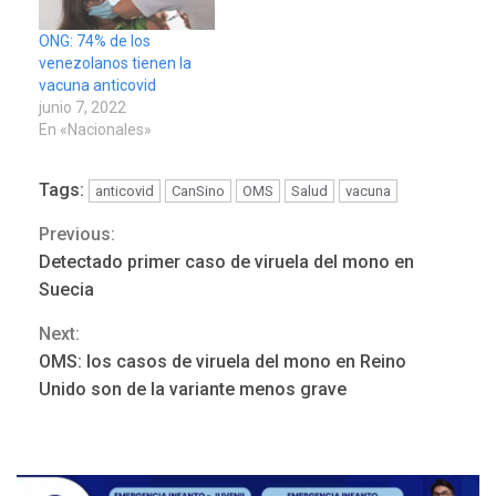
ONG: 74% de los
venezolanos tienen la
vacuna anticovid
junio 7, 2022
En «Nacionales»
Tags:
anticovid
CanSino
OMS
Salud
vacuna
Previous:
Continue
Detectado primer caso de viruela del mono en
Reading
Suecia
Next:
OMS: los casos de viruela del mono en Reino
Unido son de la variante menos grave