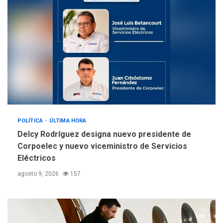
sanitarios y asumirse como
4
problema de orden público
REGIONALES
ÚLTIMA HORA
Alcaldía de Mariño climatiza
Núcleo del Sistema de
Orquestas Porlamar
5
POLÍTICA
ÚLTIMA HORA
Delcy Rodríguez designa nuevo presidente de
Corpoelec y nuevo viceministro de Servicios
Eléctricos
agosto 9, 2026
157