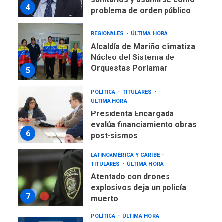
4
problema de orden público
REGIONALES
ÚLTIMA HORA
Alcaldía de Mariño climatiza
Núcleo del Sistema de
Orquestas Porlamar
5
POLÍTICA
TITULARES
ÚLTIMA HORA
Presidenta Encargada
evalúa financiamiento obras
6
post-sismos
LATINOAMÉRICA Y CARIBE
TITULARES
ÚLTIMA HORA
Atentado con drones
explosivos deja un policía
7
muerto
POLÍTICA
ÚLTIMA HORA