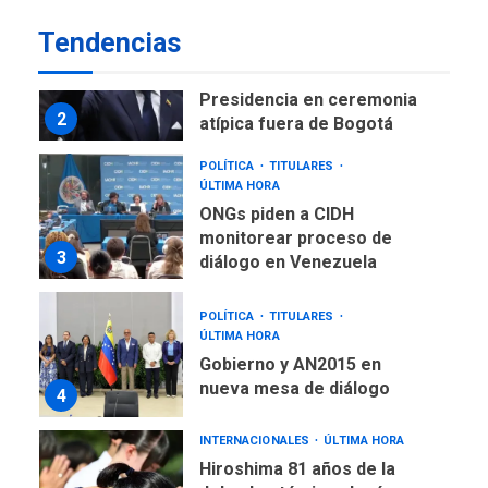
LATINOAMÉRICA Y CARIBE
Tendencias
TITULARES
ÚLTIMA HORA
De la Espriella asumirá
Presidencia en ceremonia
2
atípica fuera de Bogotá
POLÍTICA
TITULARES
ÚLTIMA HORA
ONGs piden a CIDH
monitorear proceso de
3
diálogo en Venezuela
POLÍTICA
TITULARES
ÚLTIMA HORA
Gobierno y AN2015 en
nueva mesa de diálogo
4
INTERNACIONALES
ÚLTIMA HORA
Hiroshima 81 años de la