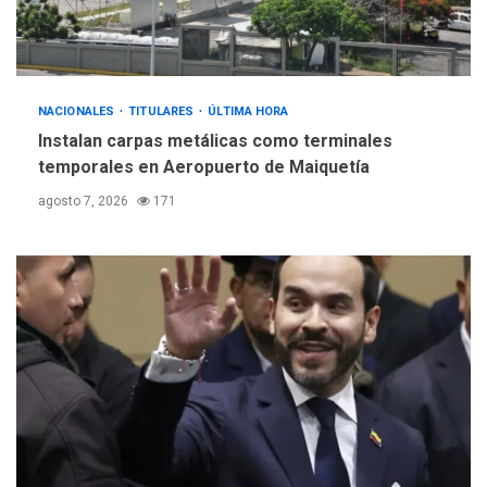
debacle atómica. Japón
debate principios no
5
nucleares
NACIONALES
TITULARES
ÚLTIMA HORA
Instalan carpas metálicas como terminales
temporales en Aeropuerto de Maiquetía
agosto 7, 2026
171