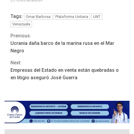
En «Destacados»
Tags:
Omar Barbosa
Plataforma Unitaria
UNT
Venezuela
Previous:
Continue
Ucrania daña barco de la marina rusa en el Mar
POLÍTICA
TITULARES
Reading
ÚLTIMA HORA
Negro
ONGs piden a CIDH
Next:
monitorear proceso de
3
diálogo en Venezuela
Empresas del Estado en venta están quebradas o
en litigio aseguró José Guerra
POLÍTICA
TITULARES
ÚLTIMA HORA
Gobierno y AN2015 en
nueva mesa de diálogo
4
INTERNACIONALES
ÚLTIMA HORA
Hiroshima 81 años de la
debacle atómica. Japón