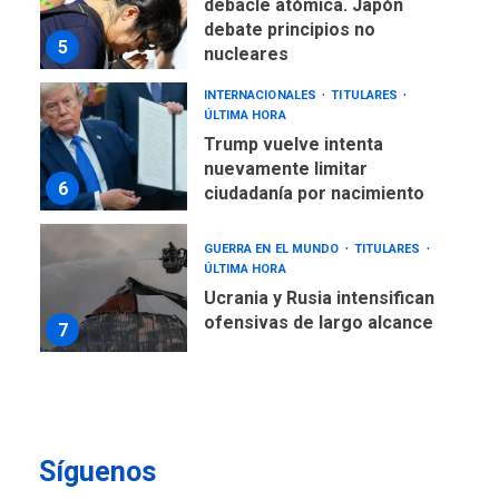
debacle atómica. Japón
debate principios no
5
nucleares
INTERNACIONALES
TITULARES
ÚLTIMA HORA
Trump vuelve intenta
nuevamente limitar
6
ciudadanía por nacimiento
GUERRA EN EL MUNDO
TITULARES
ÚLTIMA HORA
Ucrania y Rusia intensifican
ofensivas de largo alcance
7
NACIONALES
TITULARES
ÚLTIMA HORA
Instalan carpas metálicas
como terminales
Síguenos
temporales en Aeropuerto
1
de Maiquetía