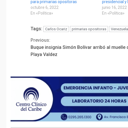
para primarias opositoras
presidencial y 
octubre 6, 2022
junio 16, 2022
En «Política»
En «Política»
Tags:
Carlos Ocariz
primarias opositoras
Venezuela
Previous:
Continue
Buque insignia Simón Bolívar arribó al muelle 
Reading
Playa Valdez