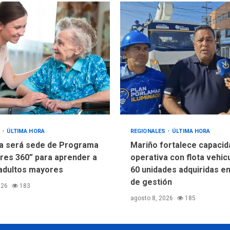
S
ÚLTIMA HORA
REGIONALES
ÚLTIMA HORA
a será sede de Programa
Mariño fortalece capacid
res 360” para aprender a
operativa con flota vehic
adultos mayores
60 unidades adquiridas e
de gestión
026
183
agosto 8, 2026
185