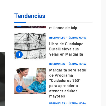
ECONOMÍA
TITULARES
ÚLTIMA HORA
Venezuela requiere
Tendencias
US$183.000 millones
para alcanzar 3
7
millones de bdp
REGIONALES
ÚLTIMA HORA
Libro de Guadalupe
Burelli eleva sus
velas en Margarita
1
REGIONALES
ÚLTIMA HORA
Margarita será sede
de Programa
“Cuidadores 360”
para aprender a
2
atender adultos
mayores
REGIONALES
ÚLTIMA HORA