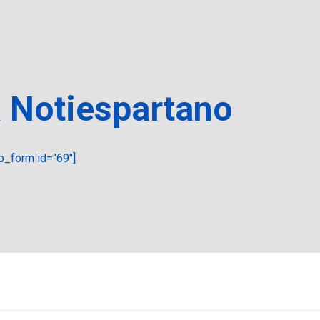
a Notiespartano
_form id="69"]