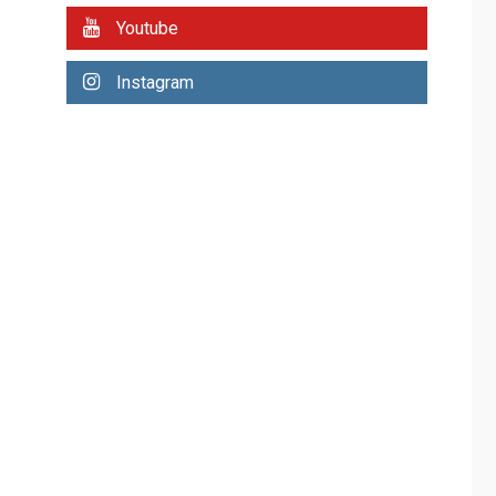
REGIONALES
ÚLTIMA HORA
Youtube
Plan de contingencia
hídrica en Nueva
Instagram
Esparta consolida
avances en territorio
6
insular
ECONOMÍA
TITULARES
ÚLTIMA HORA
Venezuela requiere
US$183.000 millones
para alcanzar 3
7
millones de bdp
REGIONALES
ÚLTIMA HORA
Libro de Guadalupe
Burelli eleva sus
velas en Margarita
1
REGIONALES
ÚLTIMA HORA