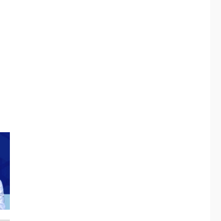
Margarita será sede
de Programa
“Cuidadores 360”
para aprender a
2
atender adultos
mayores
REGIONALES
ÚLTIMA HORA
Mariño fortalece
capacidad operativa
con flota vehicular de
60 unidades
3
adquiridas en un año
de gestión
REGIONALES
ÚLTIMA HORA
Reparan hundimiento
de la «Juan Bautista
Arismendi» a la altura
4
de Macho Muerto
REGIONALES
TECNOLOGÍA