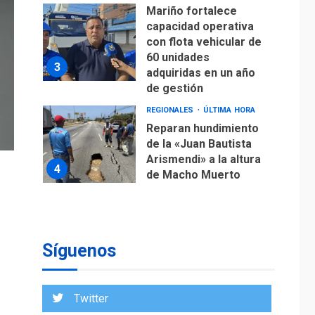
Mariño fortalece
capacidad operativa
con flota vehicular de
60 unidades
3
adquiridas en un año
de gestión
REGIONALES
ÚLTIMA HORA
Reparan hundimiento
de la «Juan Bautista
Arismendi» a la altura
4
de Macho Muerto
REGIONALES
TECNOLOGÍA
ÚLTIMA HORA
Fedecámaras NE y
Unimar trabajan en
Síguenos
diplomado para
creación y manejo de
5
estadísticas de
Twitter
turismo