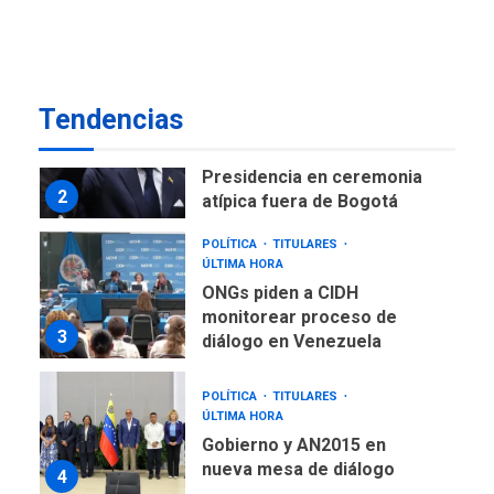
LATINOAMÉRICA Y CARIBE
TITULARES
ÚLTIMA HORA
De la Espriella asumirá
Presidencia en ceremonia
2
atípica fuera de Bogotá
Tendencias
POLÍTICA
TITULARES
ÚLTIMA HORA
ONGs piden a CIDH
monitorear proceso de
3
diálogo en Venezuela
POLÍTICA
TITULARES
ÚLTIMA HORA
Gobierno y AN2015 en
nueva mesa de diálogo
4
INTERNACIONALES
ÚLTIMA HORA
Hiroshima 81 años de la
debacle atómica. Japón