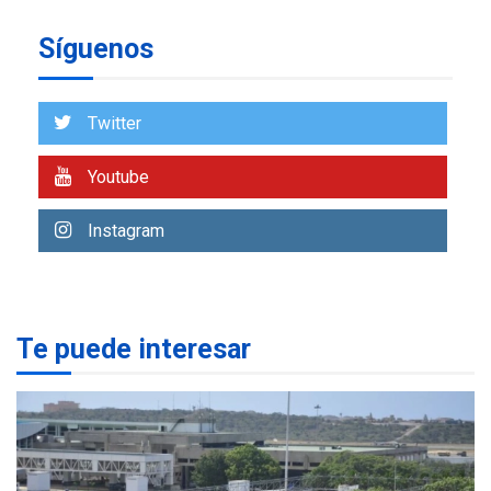
LATINOAMÉRICA Y CARIBE
Síguenos
TITULARES
ÚLTIMA HORA
De la Espriella asumirá
Presidencia en ceremonia
2
atípica fuera de Bogotá
Twitter
POLÍTICA
TITULARES
Youtube
ÚLTIMA HORA
ONGs piden a CIDH
Instagram
monitorear proceso de
3
diálogo en Venezuela
POLÍTICA
TITULARES
ÚLTIMA HORA
Te puede interesar
Gobierno y AN2015 en
nueva mesa de diálogo
4
INTERNACIONALES
ÚLTIMA HORA
Hiroshima 81 años de la
debacle atómica. Japón