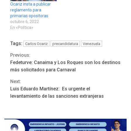
Ocariz insta a publicar
reglamento para
primarias opositoras
octubre 6, 2022
En «Política»
POLÍTICA
TITULARES
Tags:
Carlos Ocariz
precandidatura
Venezuela
ÚLTIMA HORA
ONGs piden a CIDH
Previous:
Continue
monitorear proceso de
Fedeturve: Canaima y Los Roques son los destinos
3
diálogo en Venezuela
Reading
más solicitados para Carnaval
POLÍTICA
TITULARES
Next:
ÚLTIMA HORA
Luis Eduardo Martínez: Es urgente el
Gobierno y AN2015 en
levantamiento de las sanciones extranjeras
nueva mesa de diálogo
4
INTERNACIONALES
ÚLTIMA HORA
Hiroshima 81 años de la
debacle atómica. Japón