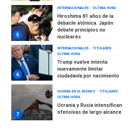
debate principios no
5
nucleares
INTERNACIONALES
TITULARES
ÚLTIMA HORA
Trump vuelve intenta
nuevamente limitar
6
ciudadanía por nacimiento
GUERRA EN EL MUNDO
TITULARES
ÚLTIMA HORA
Ucrania y Rusia intensifican
ofensivas de largo alcance
7
NACIONALES
TITULARES
ÚLTIMA HORA
Instalan carpas metálicas
como terminales
temporales en Aeropuerto
1
de Maiquetía