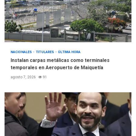
debate principios no
5
nucleares
NACIONALES
TITULARES
ÚLTIMA HORA
Instalan carpas metálicas como terminales
temporales en Aeropuerto de Maiquetía
agosto 7, 2026
91