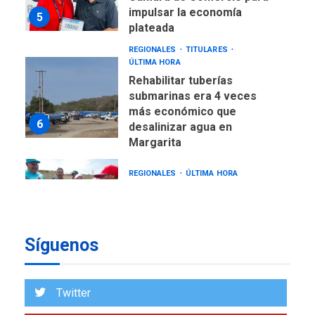
impulsar la economía
5
plateada
REGIONALES
TITULARES
ÚLTIMA HORA
Rehabilitar tuberías
submarinas era 4 veces
más económico que
6
desalinizar agua en
Margarita
REGIONALES
ÚLTIMA HORA
Gobernadora llevó tanques
de almacenamiento de agua
a Corazón de Mi Patria
7
Síguenos
NACIONALES
TITULARES
ÚLTIMA HORA
Más de 50 mil viviendas
Twitter
fueron evaluadas en