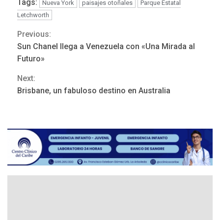
Tags:
Nueva York
paisajes otoñales
Parque Estatal
Letchworth
Previous:
Continue
LATINOAMÉRICA Y CARIBE
TITULARES
ÚLTIMA HORA
Sun Chanel llega a Venezuela con «Una Mirada al
Seis muertos en Colombia
Reading
Futuro»
en combates contra grupos
3
armados
Next:
Brisbane, un fabuloso destino en Australia
GUERRA EN EL MUNDO
TITULARES
ÚLTIMA HORA
Netanyahu descarta plan de
EEUU para Gaza apoyado
4
por Hamás
DESTACADOS
REGIONALES
ÚLTIMA HORA
ASOMAYOR se afilia a la
Cámara de Comercio para
impulsar la economía
5
plateada