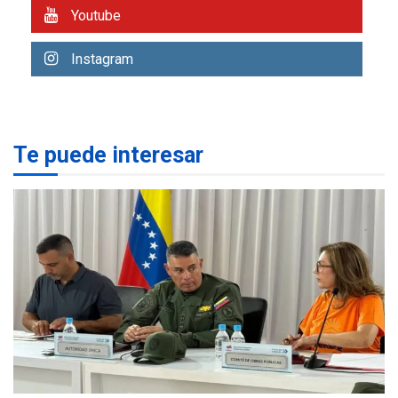
estados afectados por los
1
Youtube
terremotos
NACIONALES
TITULARES
Instagram
ÚLTIMA HORA
Más de 1.500 personas son
reportadas como
2
desaparecidas en La Guaira
Te puede interesar
LATINOAMÉRICA Y CARIBE
TITULARES
ÚLTIMA HORA
Seis muertos en Colombia
en combates contra grupos
3
armados
GUERRA EN EL MUNDO
TITULARES
ÚLTIMA HORA
Netanyahu descarta plan de
EEUU para Gaza apoyado
4
por Hamás
DESTACADOS
REGIONALES