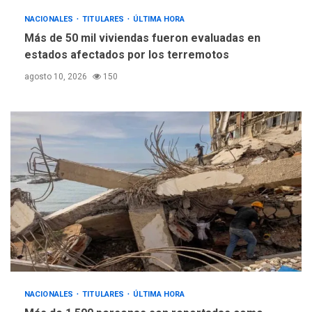
ÚLTIMA HORA
NACIONALES
TITULARES
ASOMAYOR se afilia a la
ÚLTIMA HORA
Cámara de Comercio para
Más de 50 mil viviendas fueron evaluadas en
impulsar la economía
estados afectados por los terremotos
5
plateada
agosto 10, 2026
150
NACIONALES
TITULARES
ÚLTIMA HORA