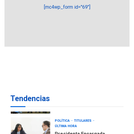
REGIONALES
ÚLTIMA HORA
[mc4wp_form id="69"]
Mariño fortalece capacidad
operativa con flota
vehicular de 60 unidades
adquiridas en un año de
6
gestión
REGIONALES
ÚLTIMA HORA
Reparan hundimiento de la
«Juan Bautista Arismendi» a
la altura de Macho Muerto
7
REGIONALES
ÚLTIMA HORA
Alcaldía de Mariño climatiza
Tendencias
Núcleo del Sistema de
Orquestas Porlamar
1
POLÍTICA
TITULARES
ÚLTIMA HORA
Presidenta Encargada