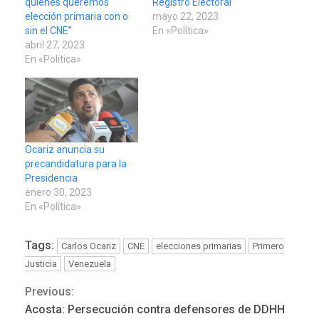
quienes queremos
Registro Electoral
elección primaria con o
mayo 22, 2023
sin el CNE”
En «Política»
abril 27, 2023
En «Política»
Ocariz anuncia su
precandidatura para la
Presidencia
enero 30, 2023
En «Política»
Tags:
Carlos Ocariz
CNE
elecciones primarias
Primero
Justicia
Venezuela
Previous:
Continue
Acosta: Persecución contra defensores de DDHH