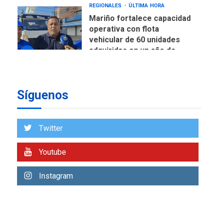
REGIONALES
ÚLTIMA HORA
Mariño fortalece capacidad
operativa con flota
vehicular de 60 unidades
adquiridas en un año de
6
gestión
REGIONALES
ÚLTIMA HORA
Síguenos
Reparan hundimiento de la
«Juan Bautista Arismendi» a
la altura de Macho Muerto
7
Twitter
REGIONALES
ÚLTIMA HORA
Youtube
Alcaldía de Mariño climatiza
Núcleo del Sistema de
Instagram
Orquestas Porlamar
1
POLÍTICA
TITULARES
ÚLTIMA HORA