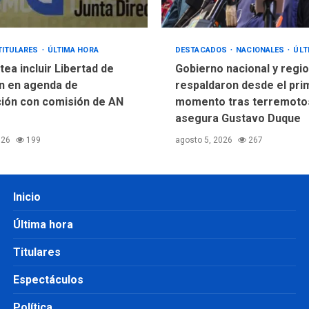
TITULARES
ÚLTIMA HORA
DESTACADOS
NACIONALES
ÚLT
ea incluir Libertad de
Gobierno nacional y regio
n en agenda de
respaldaron desde el pri
ión con comisión de AN
momento tras terremotos
asegura Gustavo Duque
026
199
agosto 5, 2026
267
Inicio
Última hora
Titulares
Espectáculos
Política