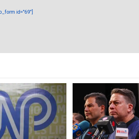
_form id="69"]