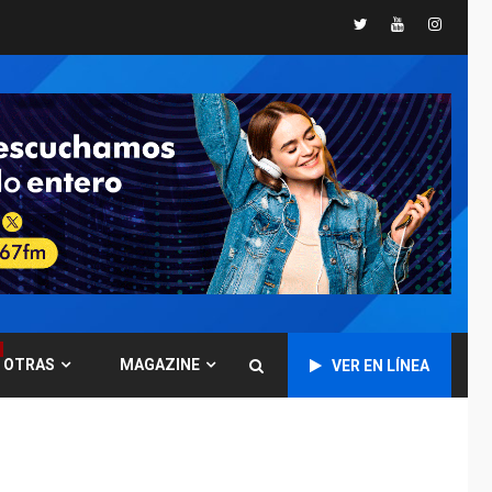
«muy pronto» sobre
5
Twitter
Youtube
Instagr
Ormuz
REGIONALES
TITULARES
ÚLTIMA HORA
Guardia Nacional
Bolivariana celebró
su 89° aniversario en
6
Nueva Esparta
REGIONALES
ÚLTIMA HORA
Misión Milagro en
Antolín del Campo:
Arrancó la jornada de
7
Cataratas 2026
REGIONALES
TITULARES
OTRAS
MAGAZINE
VER EN LÍNEA
ÚLTIMA HORA
Concejo Municipal de
Mariño respalda a
Cámara de Comercio
1
para reforma de Ley