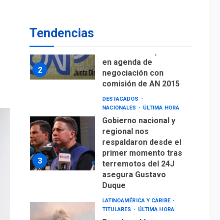
de Puerto Libre
POLÍTICA
TITULARES
ÚLTIMA HORA
Tendencias
CNP plantea incluir
Libertad de Expresión
en agenda de
2
negociación con
comisión de AN 2015
DESTACADOS
NACIONALES
ÚLTIMA HORA
Gobierno nacional y
regional nos
respaldaron desde el
primer momento tras
3
terremotos del 24J
asegura Gustavo
Duque
LATINOAMÉRICA Y CARIBE
TITULARES
ÚLTIMA HORA