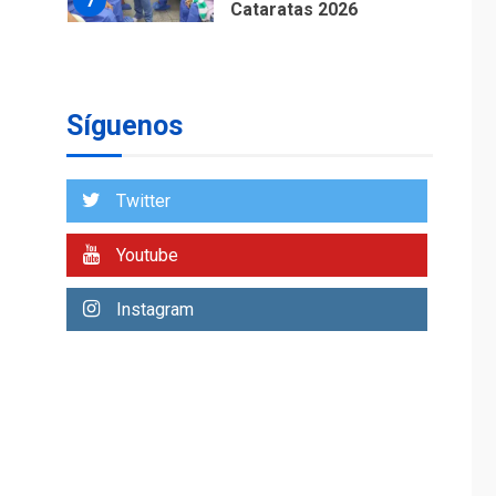
7
Cataratas 2026
REGIONALES
TITULARES
ÚLTIMA HORA
Concejo Municipal de
Mariño respalda a
Síguenos
Cámara de Comercio
1
para reforma de Ley
de Puerto Libre
Twitter
POLÍTICA
TITULARES
ÚLTIMA HORA
Youtube
CNP plantea incluir
Libertad de Expresión
Instagram
en agenda de
2
negociación con
comisión de AN 2015
DESTACADOS
NACIONALES
ÚLTIMA HORA
Gobierno nacional y
regional nos