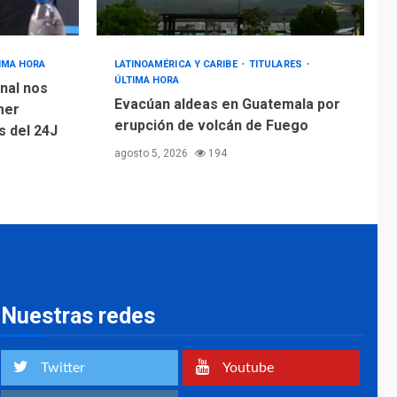
IMA HORA
LATINOAMÉRICA Y CARIBE
TITULARES
ÚLTIMA HORA
nal nos
Evacúan aldeas en Guatemala por
mer
erupción de volcán de Fuego
 del 24J
agosto 5, 2026
194
Nuestras redes
Twitter
Youtube