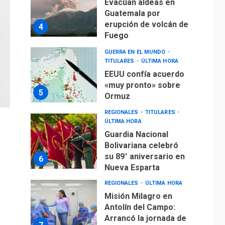
Evacúan aldeas en
Guatemala por
erupción de volcán de
4
Fuego
GUERRA EN EL MUNDO
TITULARES
ÚLTIMA HORA
EEUU confía acuerdo
«muy pronto» sobre
5
Ormuz
REGIONALES
TITULARES
ÚLTIMA HORA
Guardia Nacional
Bolivariana celebró
su 89° aniversario en
6
Nueva Esparta
REGIONALES
ÚLTIMA HORA
Misión Milagro en
Antolín del Campo:
Arrancó la jornada de