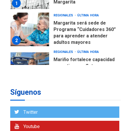
Programa “Cuidadores 360”
para aprender a atender
2
adultos mayores
REGIONALES
ÚLTIMA HORA
Mariño fortalece capacidad
operativa con flota
vehicular de 60 unidades
adquiridas en un año de
3
gestión
REGIONALES
ÚLTIMA HORA
Reparan hundimiento de la
«Juan Bautista Arismendi» a
Síguenos
la altura de Macho Muerto
4
REGIONALES
TECNOLOGÍA
Twitter
ÚLTIMA HORA
Fedecámaras NE y Unimar
Youtube
trabajan en diplomado para