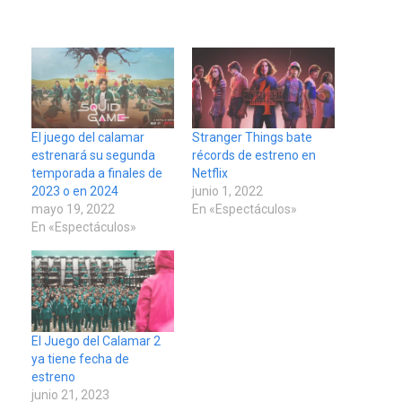
REGIONALES
ÚLTIMA HORA
Mariño fortalece capacidad
operativa con flota
vehicular de 60 unidades
adquiridas en un año de
3
El juego del calamar
Stranger Things bate
gestión
estrenará su segunda
récords de estreno en
temporada a finales de
Netflix
REGIONALES
ÚLTIMA HORA
2023 o en 2024
junio 1, 2022
Reparan hundimiento de la
mayo 19, 2022
En «Espectáculos»
«Juan Bautista Arismendi» a
En «Espectáculos»
la altura de Macho Muerto
4
REGIONALES
TECNOLOGÍA
ÚLTIMA HORA
Fedecámaras NE y Unimar
El Juego del Calamar 2
trabajan en diplomado para
ya tiene fecha de
creación y manejo de
5
estreno
estadísticas de turismo
junio 21, 2023