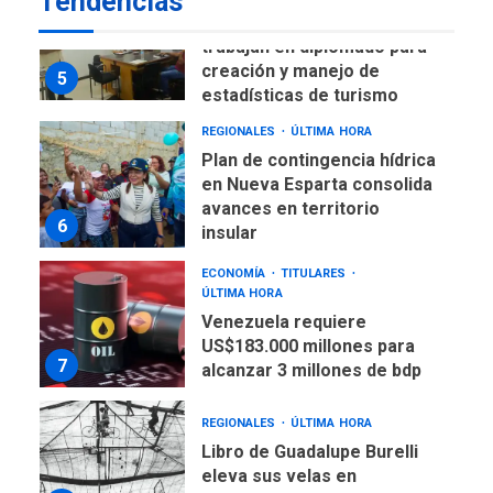
Tendencias
estadísticas de turismo
REGIONALES
ÚLTIMA HORA
Plan de contingencia hídrica
en Nueva Esparta consolida
avances en territorio
6
insular
ECONOMÍA
TITULARES
ÚLTIMA HORA
Venezuela requiere
US$183.000 millones para
7
alcanzar 3 millones de bdp
REGIONALES
ÚLTIMA HORA
Libro de Guadalupe Burelli
eleva sus velas en
Margarita
1
REGIONALES
ÚLTIMA HORA
Margarita será sede de