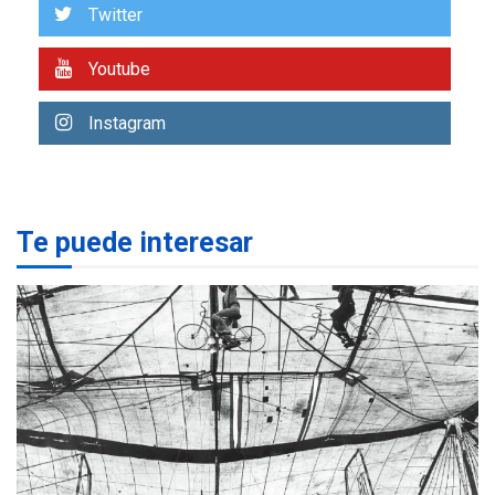
US$183.000 millones para
Twitter
7
alcanzar 3 millones de bdp
Youtube
REGIONALES
ÚLTIMA HORA
Libro de Guadalupe Burelli
Instagram
eleva sus velas en
Margarita
1
REGIONALES
ÚLTIMA HORA
Te puede interesar
Margarita será sede de
Programa “Cuidadores 360”
para aprender a atender
2
adultos mayores
REGIONALES
ÚLTIMA HORA
Mariño fortalece capacidad
operativa con flota
vehicular de 60 unidades
adquiridas en un año de
3
gestión