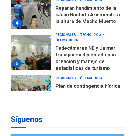
REGIONALES
ÚLTIMA HORA
Reparan hundimiento de la
«Juan Bautista Arismendi» a
la altura de Macho Muerto
4
REGIONALES
TECNOLOGÍA
ÚLTIMA HORA
Fedecámaras NE y Unimar
trabajan en diplomado para
creación y manejo de
5
estadísticas de turismo
REGIONALES
ÚLTIMA HORA
Plan de contingencia hídrica
en Nueva Esparta consolida
avances en territorio
6
insular
Síguenos
ECONOMÍA
TITULARES
ÚLTIMA HORA
Venezuela requiere