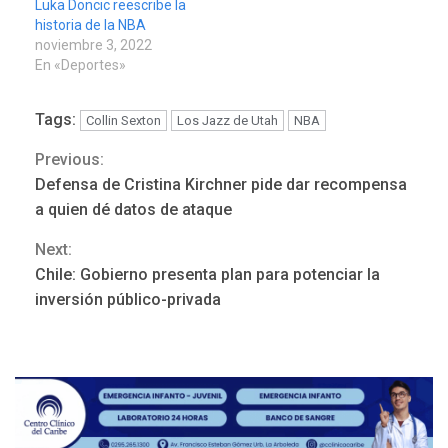
Luka Doncic reescribe la
historia de la NBA
noviembre 3, 2022
En «Deportes»
Tags:
Collin Sexton
Los Jazz de Utah
NBA
Previous:
Continue
Defensa de Cristina Kirchner pide dar recompensa
Reading
a quien dé datos de ataque
Next:
REGIONALES
ÚLTIMA HORA
Chile: Gobierno presenta plan para potenciar la
Mariño fortalece capacidad
inversión público-privada
operativa con flota
vehicular de 60 unidades
adquiridas en un año de
3
gestión
REGIONALES
ÚLTIMA HORA