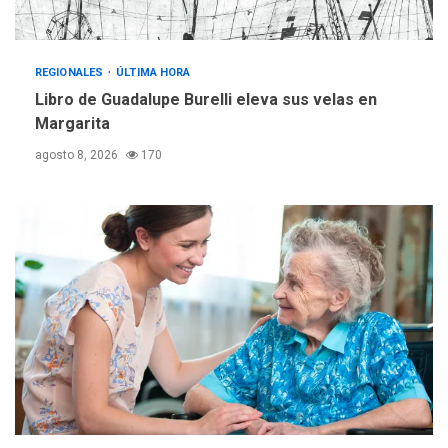
REGIONALES
ÚLTIMA HORA
Reparan hundimiento de la
«Juan Bautista Arismendi» a
REGIONALES
ÚLTIMA HORA
la altura de Macho Muerto
Libro de Guadalupe Burelli eleva sus velas en
4
Margarita
REGIONALES
TECNOLOGÍA
agosto 8, 2026
170
ÚLTIMA HORA
Fedecámaras NE y Unimar
trabajan en diplomado para
creación y manejo de
5
estadísticas de turismo