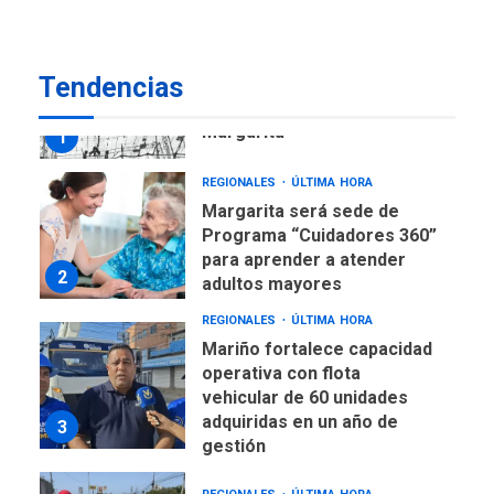
alcanzar 3 millones de bdp
REGIONALES
ÚLTIMA HORA
Tendencias
Libro de Guadalupe Burelli
eleva sus velas en
Margarita
1
REGIONALES
ÚLTIMA HORA
Margarita será sede de
Programa “Cuidadores 360”
para aprender a atender
2
adultos mayores
REGIONALES
ÚLTIMA HORA
Mariño fortalece capacidad
operativa con flota
vehicular de 60 unidades
adquiridas en un año de
3
gestión