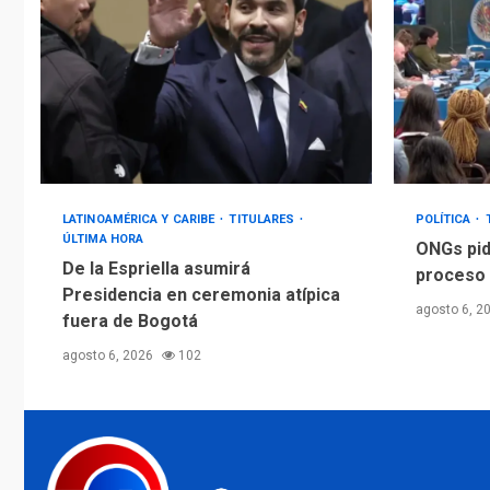
LATINOAMÉRICA Y CARIBE
TITULARES
POLÍTICA
ÚLTIMA HORA
ONGs pid
De la Espriella asumirá
proceso 
Presidencia en ceremonia atípica
agosto 6, 2
fuera de Bogotá
agosto 6, 2026
102