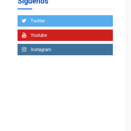
Síguenos
entidades cubanas
LATINOAMÉRICA Y CARIBE
TITULARES
ÚLTIMA HORA
Twitter
De la Espriella
asumirá Presidencia
Youtube
en ceremonia atípica
1
fuera de Bogotá
Instagram
POLÍTICA
TITULARES
ÚLTIMA HORA
ONGs piden a CIDH
monitorear proceso
de diálogo en
2
Venezuela
POLÍTICA
TITULARES
ÚLTIMA HORA
Gobierno y AN2015 en
nueva mesa de
3
diálogo
INTERNACIONALES