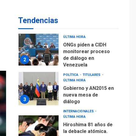
De la Espriella
asumirá Presidencia
en ceremonia atípica
1
Tendencias
fuera de Bogotá
POLÍTICA
TITULARES
ÚLTIMA HORA
ONGs piden a CIDH
monitorear proceso
de diálogo en
2
Venezuela
POLÍTICA
TITULARES
ÚLTIMA HORA
Gobierno y AN2015 en
nueva mesa de
3
diálogo
INTERNACIONALES
ÚLTIMA HORA
Hiroshima 81 años de
la debacle atómica.