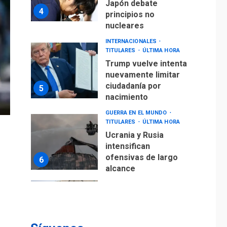
Japón debate
4
principios no
nucleares
INTERNACIONALES
TITULARES
ÚLTIMA HORA
Trump vuelve intenta
nuevamente limitar
ciudadanía por
5
nacimiento
GUERRA EN EL MUNDO
TITULARES
ÚLTIMA HORA
Ucrania y Rusia
intensifican
ofensivas de largo
6
alcance
LATINOAMÉRICA Y CARIBE
TITULARES
ÚLTIMA HORA
EEUU sanciona a ocho
militares y cinco
7