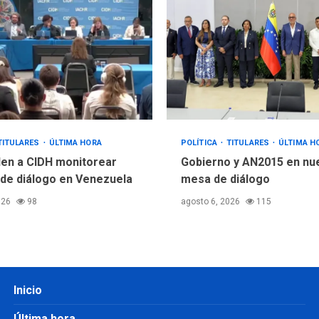
TITULARES
ÚLTIMA HORA
POLÍTICA
TITULARES
ÚLTIMA H
en a CIDH monitorear
Gobierno y AN2015 en nu
de diálogo en Venezuela
mesa de diálogo
026
98
agosto 6, 2026
115
Inicio
Última hora