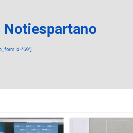
a Notiespartano
_form id="69"]