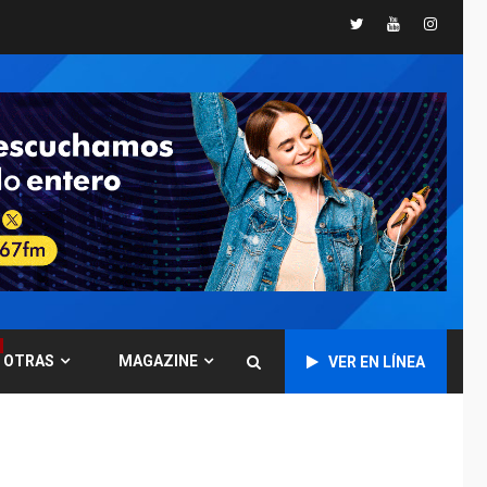
INTERNACIONALES
Twitter
Youtube
Instagr
TITULARES
ÚLTIMA HORA
Trump vuelve intenta
nuevamente limitar
ciudadanía por
5
nacimiento
GUERRA EN EL MUNDO
TITULARES
ÚLTIMA HORA
Ucrania y Rusia
intensifican
ofensivas de largo
6
alcance
LATINOAMÉRICA Y CARIBE
TITULARES
ÚLTIMA HORA
OTRAS
MAGAZINE
EEUU sanciona a ocho
VER EN LÍNEA
militares y cinco
7
entidades cubanas
LATINOAMÉRICA Y CARIBE
TITULARES
ÚLTIMA HORA