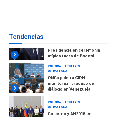
Instalan carpas metálicas
como terminales
temporales en Aeropuerto
1
de Maiquetía
LATINOAMÉRICA Y CARIBE
Tendencias
TITULARES
ÚLTIMA HORA
De la Espriella asumirá
Presidencia en ceremonia
2
atípica fuera de Bogotá
POLÍTICA
TITULARES
ÚLTIMA HORA
ONGs piden a CIDH
monitorear proceso de
3
diálogo en Venezuela
POLÍTICA
TITULARES
ÚLTIMA HORA
Gobierno y AN2015 en