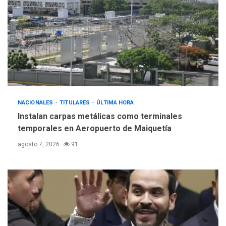
nueva mesa de diálogo
4
INTERNACIONALES
ÚLTIMA HORA
Hiroshima 81 años de la
debacle atómica. Japón
debate principios no
5
nucleares
NACIONALES
TITULARES
ÚLTIMA HORA
Instalan carpas metálicas como terminales
temporales en Aeropuerto de Maiquetía
agosto 7, 2026
91