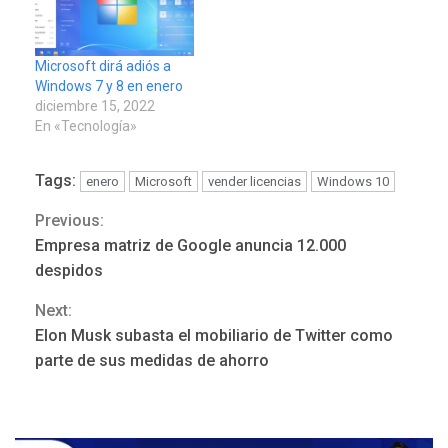
Microsoft dirá adiós a
Windows 7 y 8 en enero
diciembre 15, 2022
En «Tecnología»
Tags:
enero
Microsoft
vender licencias
Windows 10
Previous:
Continue
Empresa matriz de Google anuncia 12.000
POLÍTICA
TITULARES
Reading
ÚLTIMA HORA
despidos
ONGs piden a CIDH
Next:
monitorear proceso de
3
diálogo en Venezuela
Elon Musk subasta el mobiliario de Twitter como
parte de sus medidas de ahorro
POLÍTICA
TITULARES
ÚLTIMA HORA
Gobierno y AN2015 en