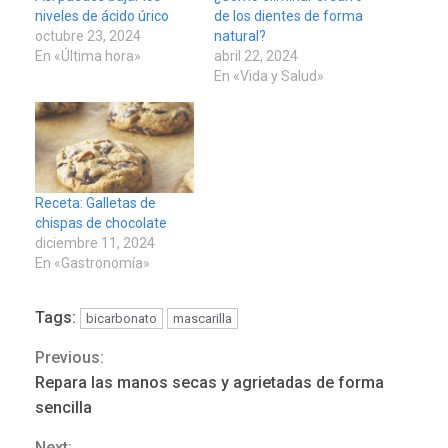
niveles de ácido úrico
de los dientes de forma
octubre 23, 2024
natural?
En «Última hora»
abril 22, 2024
En «Vida y Salud»
Receta: Galletas de
chispas de chocolate
diciembre 11, 2024
En «Gastronomía»
Tags:
bicarbonato
mascarilla
Previous:
Continue
REGIONALES
ÚLTIMA HORA
Repara las manos secas y agrietadas de forma
Funsone benefició a 46
Reading
sencilla
personas con la entrega de
lentes correctivos
3
Next: