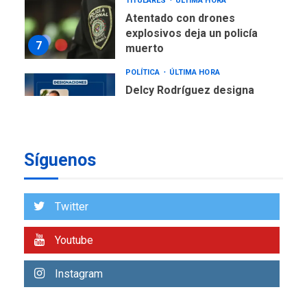
TITULARES
ÚLTIMA HORA
Atentado con drones
explosivos deja un policía
7
muerto
POLÍTICA
ÚLTIMA HORA
Delcy Rodríguez designa
nuevo presidente de
Corpoelec y nuevo
viceministro de Servicios
1
Eléctricos
Síguenos
DEPORTES
TITULARES
ÚLTIMA HORA
Lionel Messi llega a
Twitter
Argentina para despedir a
2
su padre
Youtube
REGIONALES
ÚLTIMA HORA
Instagram
Funsone benefició a 46
personas con la entrega de