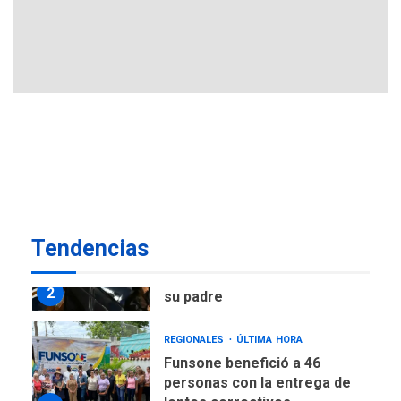
Atentado con drones
explosivos deja un policía
7
muerto
POLÍTICA
ÚLTIMA HORA
Delcy Rodríguez designa
nuevo presidente de
Corpoelec y nuevo
viceministro de Servicios
1
Eléctricos
DEPORTES
TITULARES
ÚLTIMA HORA
Tendencias
Lionel Messi llega a
Argentina para despedir a
2
su padre
REGIONALES
ÚLTIMA HORA
Funsone benefició a 46
personas con la entrega de