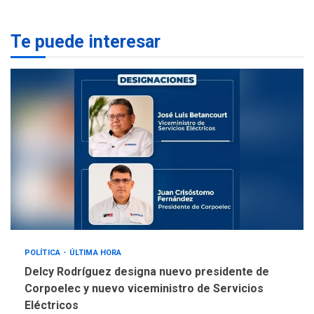
lentes correctivos
3
Te puede interesar
REGIONALES
ÚLTIMA HORA
La falta de agua pueden
llevar a problemas
sanitarios y asumirse como
4
problema de orden público
REGIONALES
ÚLTIMA HORA
Alcaldía de Mariño climatiza
Núcleo del Sistema de
Orquestas Porlamar
5
POLÍTICA
ÚLTIMA HORA
Delcy Rodríguez designa nuevo presidente de
Corpoelec y nuevo viceministro de Servicios
Eléctricos