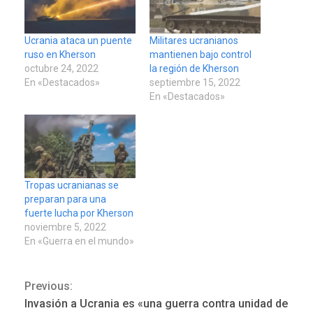
Ucrania ataca un puente
Militares ucranianos
ruso en Kherson
mantienen bajo control
octubre 24, 2022
la región de Kherson
En «Destacados»
septiembre 15, 2022
En «Destacados»
Tropas ucranianas se
preparan para una
fuerte lucha por Kherson
noviembre 5, 2022
En «Guerra en el mundo»
DEPORTES
MUNDIAL DE FÚTBOL 2026
Previous:
Continue
TITULARES
ÚLTIMA HORA
Invasión a Ucrania es «una guerra contra unidad de
La FIFA se «disculpa» por