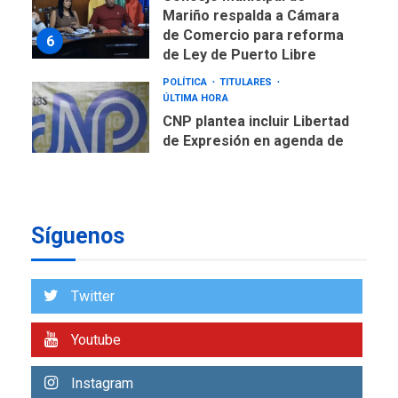
de Ley de Puerto Libre
POLÍTICA
TITULARES
ÚLTIMA HORA
CNP plantea incluir Libertad
de Expresión en agenda de
negociación con comisión
7
de AN 2015
DESTACADOS
OPINIÓN
ÚLTIMA HORA
El Deporte: Un Legado
Tangible para Nueva
Síguenos
Esparta, por Morel
1
Rodríguez Ávila
NACIONALES
TITULARES
Twitter
ÚLTIMA HORA
Reanudan operaciones de
Youtube
carga y descarga en
2
Aeropuerto de Maiquetía
Instagram