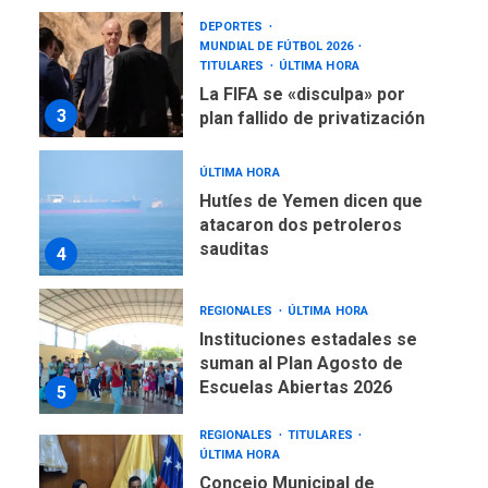
TITULARES
ÚLTIMA HORA
La FIFA se «disculpa» por
3
plan fallido de privatización
ÚLTIMA HORA
Hutíes de Yemen dicen que
atacaron dos petroleros
sauditas
4
REGIONALES
ÚLTIMA HORA
Instituciones estadales se
suman al Plan Agosto de
Escuelas Abiertas 2026
5
REGIONALES
TITULARES
ÚLTIMA HORA
Concejo Municipal de
Mariño respalda a Cámara
de Comercio para reforma
6