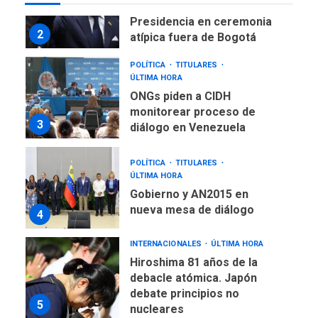
De la Espriella asumirá
Presidencia en ceremonia
2
atípica fuera de Bogotá
POLÍTICA
TITULARES
ÚLTIMA HORA
ONGs piden a CIDH
monitorear proceso de
3
diálogo en Venezuela
POLÍTICA
TITULARES
ÚLTIMA HORA
Gobierno y AN2015 en
nueva mesa de diálogo
4
INTERNACIONALES
ÚLTIMA HORA
Hiroshima 81 años de la
debacle atómica. Japón
debate principios no
5
nucleares