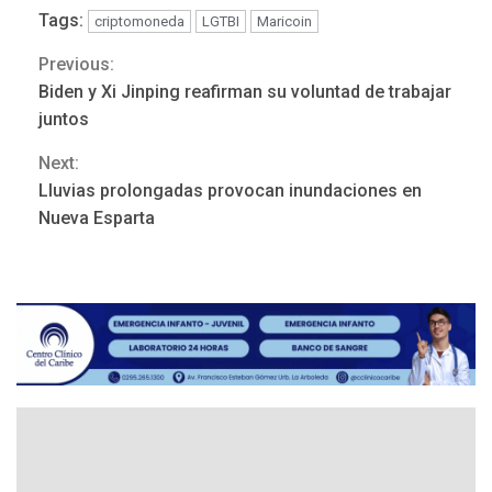
Tags:
criptomoneda
LGTBI
Maricoin
Previous:
Continue
Biden y Xi Jinping reafirman su voluntad de trabajar
POLÍTICA
TITULARES
Reading
ÚLTIMA HORA
juntos
ONGs piden a CIDH
Next:
monitorear proceso de
3
diálogo en Venezuela
Lluvias prolongadas provocan inundaciones en
Nueva Esparta
POLÍTICA
TITULARES
ÚLTIMA HORA
Gobierno y AN2015 en
nueva mesa de diálogo
4
INTERNACIONALES
ÚLTIMA HORA
Hiroshima 81 años de la
debacle atómica. Japón
debate principios no
5
nucleares