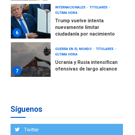
INTERNACIONALES
TITULARES
ÚLTIMA HORA
Trump vuelve intenta
nuevamente limitar
6
ciudadanía por nacimiento
GUERRA EN EL MUNDO
TITULARES
ÚLTIMA HORA
Ucrania y Rusia intensifican
ofensivas de largo alcance
7
NACIONALES
TITULARES
ÚLTIMA HORA
Instalan carpas metálicas
como terminales
Síguenos
temporales en Aeropuerto
1
de Maiquetía
LATINOAMÉRICA Y CARIBE
Twitter
TITULARES
ÚLTIMA HORA