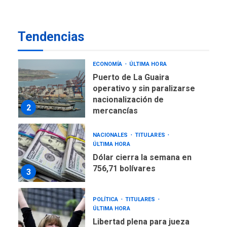
ECONOMÍA
TITULARES
ÚLTIMA HORA
Venezuela requiere
Tendencias
US$183.000 millones para
1
alcanzar 3 millones de bdp
ECONOMÍA
ÚLTIMA HORA
Puerto de La Guaira
operativo y sin paralizarse
nacionalización de
2
mercancías
NACIONALES
TITULARES
ÚLTIMA HORA
Dólar cierra la semana en
756,71 bolívares
3
POLÍTICA
TITULARES
ÚLTIMA HORA
Libertad plena para jueza