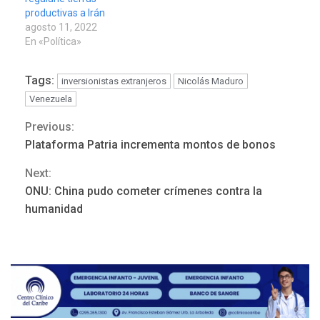
productivas a Irán
agosto 11, 2022
En «Política»
Tags:
inversionistas extranjeros
Nicolás Maduro
Venezuela
Previous:
Continue
Plataforma Patria incrementa montos de bonos
Reading
Next:
ONU: China pudo cometer crímenes contra la
NACIONALES
TITULARES
humanidad
ÚLTIMA HORA
Dólar cierra la semana en
756,71 bolívares
3
POLÍTICA
TITULARES
ÚLTIMA HORA
Libertad plena para jueza