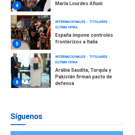
María Lourdes Afiuni
4
INTERNACIONALES
TITULARES
ÚLTIMA HORA
España impone controles
fronterizos a Italia
5
INTERNACIONALES
TITULARES
ÚLTIMA HORA
Arabia Saudita, Turquía y
Pakistán firman pacto de
6
defensa
LATINOAMÉRICA Y CARIBE
TITULARES
ÚLTIMA HORA
De la Espriella jura como
Síguenos
nuevo presidente de
7
Colombia
ECONOMÍA
TITULARES