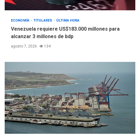
María Lourdes Afiuni
4
ECONOMÍA
TITULARES
ÚLTIMA HORA
INTERNACIONALES
TITULARES
ÚLTIMA HORA
Venezuela requiere US$183.000 millones para
España impone controles
alcanzar 3 millones de bdp
fronterizos a Italia
5
agosto 7, 2026
134