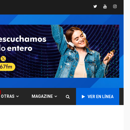
Libro de Guadalupe
Twitter
Youtube
Instagr
Burelli eleva sus
velas en Margarita
1
REGIONALES
ÚLTIMA HORA
Margarita será sede
de Programa
“Cuidadores 360”
para aprender a
2
atender adultos
mayores
REGIONALES
ÚLTIMA HORA
Mariño fortalece
capacidad operativa
OTRAS
MAGAZINE
VER EN LÍNEA
con flota vehicular de
60 unidades
3
adquiridas en un año
de gestión
REGIONALES
ÚLTIMA HORA