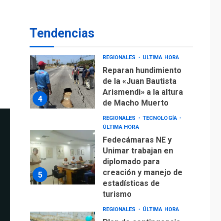
Reparan hundimiento
de la «Juan Bautista
Tendencias
Arismendi» a la altura
4
de Macho Muerto
REGIONALES
TECNOLOGÍA
ÚLTIMA HORA
Fedecámaras NE y
Unimar trabajan en
diplomado para
creación y manejo de
5
estadísticas de
turismo
REGIONALES
ÚLTIMA HORA
Plan de contingencia
hídrica en Nueva
Esparta consolida
avances en territorio
6
insular
ECONOMÍA
TITULARES