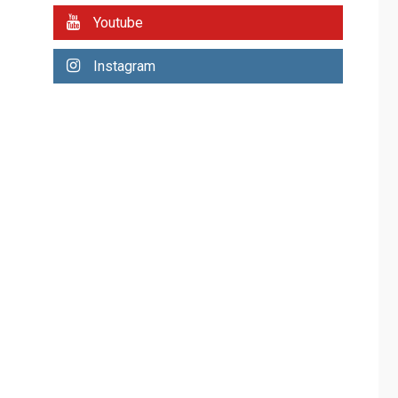
Mariño fortalece
Youtube
capacidad operativa
con flota vehicular de
60 unidades
Instagram
3
adquiridas en un año
de gestión
REGIONALES
ÚLTIMA HORA
Reparan hundimiento
de la «Juan Bautista
Arismendi» a la altura
4
de Macho Muerto
REGIONALES
TECNOLOGÍA
ÚLTIMA HORA
Fedecámaras NE y
Unimar trabajan en
diplomado para
creación y manejo de
5
estadísticas de
turismo