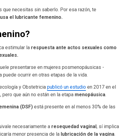
 que necesitas sin saberlo. Por esa razón, te
usa el lubricante femenino.
menino
?
a estimular la
respuesta ante actos sexuales como
sexuales.
suele presentarse en mujeres posmenopáusicas -
a puede ocurrir en otras etapas de la vida.
necología y Obstetricia
publicó un estudio
en 2017 en el
 pero que aún no están en la etapa
menopáusica
.
femenina (DSF)
está presente en al menos 30% de las
ivale necesariamente a
resequedad vaginal
, sí implica
licaría menor presencia de la
lubricación de la vagina
.