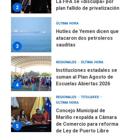
sauditas
3
REGIONALES
ÚLTIMA HORA
Instituciones estadales se
suman al Plan Agosto de
Escuelas Abiertas 2026
4
REGIONALES
TITULARES
ÚLTIMA HORA
Concejo Municipal de
Mariño respalda a Cámara
de Comercio para reforma
5
de Ley de Puerto Libre
POLÍTICA
TITULARES
ÚLTIMA HORA
CNP plantea incluir Libertad
de Expresión en agenda de
negociación con comisión
6
de AN 2015