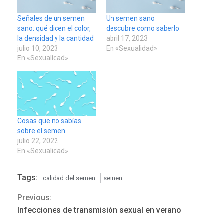
Señales de un semen
Un semen sano
sano: qué dicen el color,
descubre como saberlo
la densidad y la cantidad
abril 17, 2023
julio 10, 2023
En «Sexualidad»
En «Sexualidad»
Cosas que no sabías
sobre el semen
julio 22, 2022
En «Sexualidad»
ÚLTIMA HORA
Tags:
calidad del semen
semen
Hutíes de Yemen dicen que
atacaron dos petroleros
Previous:
Continue
sauditas
3
Infecciones de transmisión sexual en verano