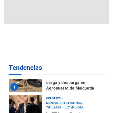
Gobierno nacional y
regional nos respaldaron
desde el primer momento
7
tras terremotos del 24J
asegura Gustavo Duque
NACIONALES
TITULARES
ÚLTIMA HORA
Reanudan operaciones de
carga y descarga en
1
Aeropuerto de Maiquetía
Tendencias
DEPORTES
MUNDIAL DE FÚTBOL 2026
TITULARES
ÚLTIMA HORA
La FIFA se «disculpa» por
2
plan fallido de privatización
ÚLTIMA HORA
Hutíes de Yemen dicen que
atacaron dos petroleros