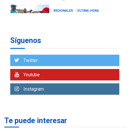
REGIONALES
ÚLTIMA HORA
Gobernadora llevó tanques
de almacenamiento de agua
a Corazón de Mi Patria
7
Síguenos
NACIONALES
TITULARES
ÚLTIMA HORA
Más de 50 mil viviendas
Twitter
fueron evaluadas en
estados afectados por los
1
Youtube
terremotos
NACIONALES
TITULARES
Instagram
ÚLTIMA HORA
Más de 1.500 personas son
reportadas como
2
desaparecidas en La Guaira
Te puede interesar
LATINOAMÉRICA Y CARIBE
TITULARES
ÚLTIMA HORA