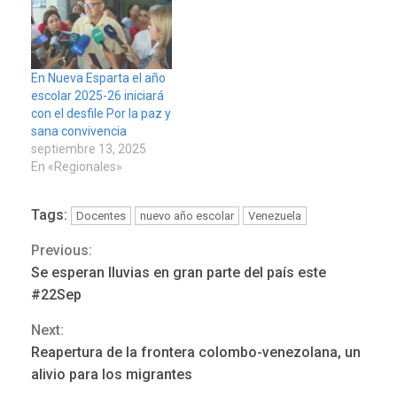
En Nueva Esparta el año
escolar 2025-26 iniciará
con el desfile Por la paz y
sana convivencia
septiembre 13, 2025
En «Regionales»
Tags:
Docentes
nuevo año escolar
Venezuela
Previous:
Continue
Se esperan lluvias en gran parte del país este
LATINOAMÉRICA Y CARIBE
Reading
TITULARES
ÚLTIMA HORA
#22Sep
Seis muertos en Colombia
Next:
en combates contra grupos
3
armados
Reapertura de la frontera colombo-venezolana, un
alivio para los migrantes
GUERRA EN EL MUNDO
TITULARES