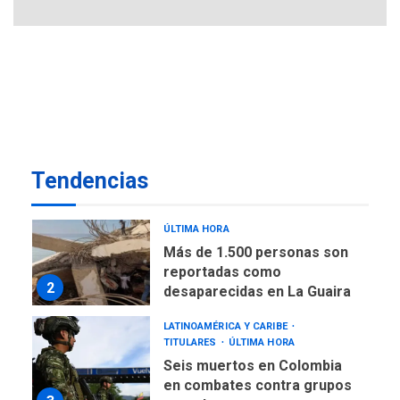
Gobernadora llevó tanques
de almacenamiento de agua
a Corazón de Mi Patria
7
NACIONALES
TITULARES
ÚLTIMA HORA
Más de 50 mil viviendas
fueron evaluadas en
estados afectados por los
1
Tendencias
terremotos
NACIONALES
TITULARES
ÚLTIMA HORA
Más de 1.500 personas son
reportadas como
2
desaparecidas en La Guaira
LATINOAMÉRICA Y CARIBE
TITULARES
ÚLTIMA HORA
Seis muertos en Colombia
en combates contra grupos